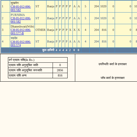
सुखमेन
1
ST
Banja
P
P
P
P
P
A
A
5
204
1020
0
0
1
CH-05-012-006-
001/182
PURNIMA
2
CH-05-012-006-
ST
Banja
P
P
P
P
P
A
A
5
204
1020
0
0
1
001/182
Dhaneshwari(Wife)
3
CH-05-012-006-
OTHER
Banja
P
P
P
P
X
X
X
4
204
816
0
0
001/177-B
सहदेव
4
ST
Banja
P
P
P
P
A
A
A
4
204
816
0
0
CH-05-012-006-
001/174
कुल हाजिरी
4
4
4
4
2
0
0
वर्ग प्रदाय राशि(In Rs.)
उपस्थिति कर्ता के हस्ताक्षर
प्रदाय राशि अनुसूचित जाति
0
प्रदाय राशि अनुसूचित जनजाति
2856
प्रदाय राशि अन्य
816
जॉच कर्ता के ह्रस्ताक्षर