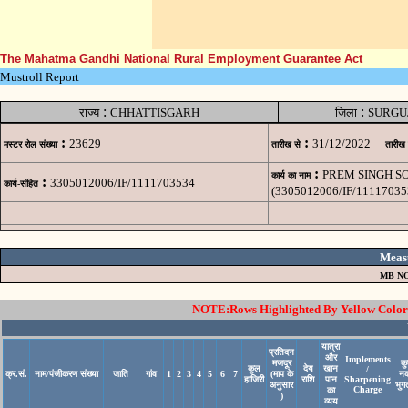
The Mahatma Gandhi National Rural Employment Guarantee Act
Mustroll Report
:
:
राज्य
CHHATTISGARH
जिला
SURGU
:
:
23629
31/12/2022
मस्टर रोल संख्या
तारीख से
तारीख
:
PREM SINGH SO
कार्य का नाम
:
3305012006/IF/1111703534
कार्य-संहित
(3305012006/IF/11117035
Meas
MB NO
NOTE:Rows Highlighted By Yellow Color i
यात्रा
प्रतिदन
और
Implements
मजदूर
क
कुल
देय
खान
/
क्र.सं.
नाम/पंजीकरण संख्या
जाति
गांव
1
2
3
4
5
6
7
(माप के
न
हाजिरी
राशि
पान
Sharpening
अनुसार
भुग
Charge
का
)
व्यय