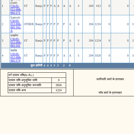
(Self)
1
ST
Banja
P
P
P
A
A
A
A
3
204
612
0
0
CH-05-
012-006-
001/171
Santosh
CH-05-
2
012-006-
OTHER
Banja
P
P
P
P
P
P
A
6
204
1224
0
0
1
001/161-
A
लखमेन
CH-05-
3
ST
Banja
P
P
P
P
P
P
A
6
204
1224
0
0
1
012-006-
001/161
सहदेव
CH-05-
4
ST
Banja
P
P
P
P
P
A
A
5
204
1020
0
0
1
012-006-
001/174
कुल हाजिरी
4
4
4
3
3
2
0
वर्ग प्रदाय राशि(In Rs.)
उपस्थिति कर्ता के हस्ताक्षर
प्रदाय राशि अनुसूचित जाति
0
प्रदाय राशि अनुसूचित जनजाति
2856
प्रदाय राशि अन्य
1224
जॉच कर्ता के ह्रस्ताक्षर