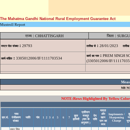
The Mahatma Gandhi National Rural Employment Guarantee Act
Mustroll Report
:
:
राज्य
CHHATTISGARH
जिला
SURGU
:
:
29793
28/01/2023
मस्टर रोल संख्या
तारीख से
तारीख
:
PREM SINGH SO
कार्य का नाम
:
3305012006/IF/1111703534
कार्य-संहित
(3305012006/IF/11117035
Meas
MB NO
NOTE:Rows Highlighted By Yellow Color i
यात्रा
प्रतिदन
नाम/
और
क
Implements /
कुल
मजदूर
देय
क्र.सं.
पंजीकरण
जाति
गांव
1
2
3
4
5
6
7
खान
Sharpening
न
हाजिरी
(माप के
राशि
Charge
संख्या
पान का
भु
अनुसार )
व्यय
दुहन सिंह