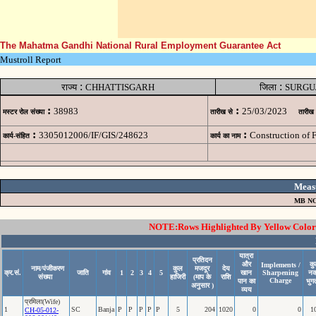
The Mahatma Gandhi National Rural Employment Guarantee Act
Mustroll Report
:
:
राज्य
CHHATTISGARH
जिला
SURGU
:
:
38983
25/03/2023
मस्टर रोल संख्या
तारीख से
तारीख
:
:
3305012006/IF/GIS/248623
Construction of
कार्य-संहित
कार्य का नाम
Meas
MB NO
NOTE:Rows Highlighted By Yellow Color i
यात्रा
प्रतिदन
और
क
Implements /
नाम/पंजीकरण
कुल
मजदूर
देय
क्र.सं.
जाति
गांव
1
2
3
4
5
खान
Sharpening
न
संख्या
हाजिरी
(माप के
राशि
Charge
पान का
भुग
अनुसार )
व्यय
प्रमिला(Wife)
1
SC
Banja
P
P
P
P
P
5
204
1020
0
0
1
CH-05-012-