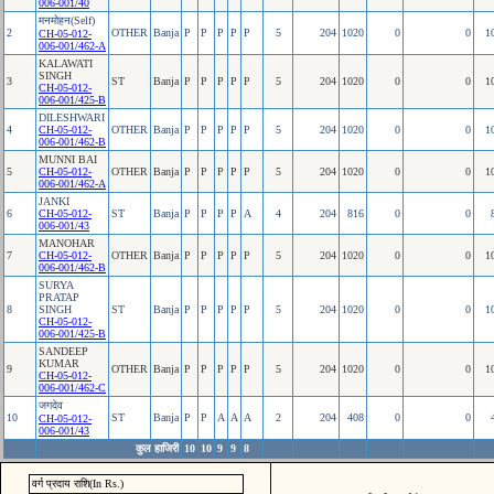
006-001/40
मनमोहन(Self)
2
OTHER
Banja
P
P
P
P
P
5
204
1020
0
0
1
CH-05-012-
006-001/462-A
KALAWATI
SINGH
3
ST
Banja
P
P
P
P
P
5
204
1020
0
0
1
CH-05-012-
006-001/425-B
DILESHWARI
4
CH-05-012-
OTHER
Banja
P
P
P
P
P
5
204
1020
0
0
1
006-001/462-B
MUNNI BAI
5
CH-05-012-
OTHER
Banja
P
P
P
P
P
5
204
1020
0
0
1
006-001/462-A
JANKI
6
CH-05-012-
ST
Banja
P
P
P
P
A
4
204
816
0
0
006-001/43
MANOHAR
7
CH-05-012-
OTHER
Banja
P
P
P
P
P
5
204
1020
0
0
1
006-001/462-B
SURYA
PRATAP
8
SINGH
ST
Banja
P
P
P
P
P
5
204
1020
0
0
1
CH-05-012-
006-001/425-B
SANDEEP
KUMAR
9
OTHER
Banja
P
P
P
P
P
5
204
1020
0
0
1
CH-05-012-
006-001/462-C
जगदेव
10
ST
Banja
P
P
A
A
A
2
204
408
0
0
CH-05-012-
006-001/43
कुल हाजिरी
10
10
9
9
8
वर्ग प्रदाय राशि(In Rs.)