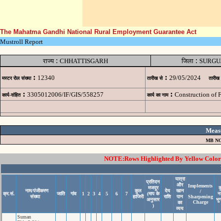
The Mahatma Gandhi National Rural Employment Guarantee Act
Mustroll Report
:
:
राज्य
CHHATTISGARH
जिला
SURGU
:
:
12340
29/05/2024
मस्टर रोल संख्या
तारीख से
तारीख
:
:
3305012006/IF/GIS/558257
Construction of 
कार्य-संहित
कार्य का नाम
Meas
MB NO
NOTE:Rows Highlighted By Yellow Color i
यात्रा
प्रतिदन
और
Implements
मजदूर
क
नाम/पंजीकरण
कुल
देय
खान
/
क्र.सं.
जाति
गांव
1
2
3
4
5
6
7
(माप के
न
संख्या
हाजिरी
राशि
पान
Sharpening
अनुसार
भु
Charge
का
)
व्यय
Suman