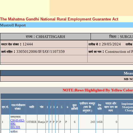
The Mahatma Gandhi National Rural Employment Guarantee Act
Mustroll Report
:
:
राज्य
CHHATTISGARH
जिला
SURGU
:
:
12444
29/05/2024
मस्टर रोल संख्या
तारीख से
तारीख
:
:
3305012006/IF/IAY/1107359
Construction of
कार्य-संहित
कार्य का नाम
Meas
MB NO
NOTE:Rows Highlighted By Yellow Color i
प्रतिदन मजदूर
यात्रा और
Implemen
नाम/पंजीकरण
कुल
देय
क्र.सं.
जाति
गांव
1
2
3
4
5
6
(माप के
खान पान का
Sharpen
संख्या
हाजिरी
राशि
Charg
अनुसार )
व्यय
रामप्रसाद
CH-05-012-
1
OTHER
Banja
P
P
P
P
P
P
6
243
1458
0
006-
001/331
सुशीला