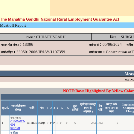
The Mahatma Gandhi National Rural Employment Guarantee Act
Mustroll Report
:
:
राज्य
CHHATTISGARH
जिला
SURGU
:
:
13306
05/06/2024
मस्टर रोल संख्या
तारीख से
तारीख
:
:
3305012006/IF/IAY/1107359
Construction of
कार्य-संहित
कार्य का नाम
Meas
MB NO
NOTE:Rows Highlighted By Yellow Color i
प्रतिदन मजदूर
यात्रा और
Implemen
नाम/पंजीकरण
कुल
देय
क्र.सं.
जाति
गांव
1
2
3
4
5
6
(माप के
खान पान का
Sharpen
संख्या
हाजिरी
राशि
Charg
अनुसार )
व्यय
रामप्रसाद
CH-05-012-
1
OTHER
Banja
P
P
P
P
P
P
6
243
1458
0
006-
001/331
सुशीला