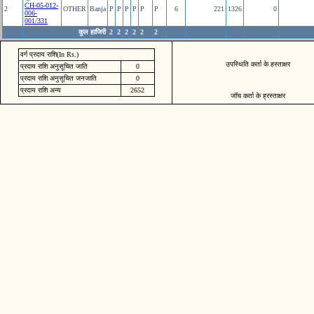
CH-05-012-
2
OTHER
Banja
P
P
P
P
P
P
6
221
1326
0
006-
001/331
कुल हाजिरी
2
2
2
2
2
2
वर्ग प्रदाय राशि(In Rs.)
उपस्थिति कर्ता के हस्ताक्षर
प्रदाय राशि अनुसूचित जाति
0
प्रदाय राशि अनुसूचित जनजाति
0
प्रदाय राशि अन्य
2652
जॉच कर्ता के ह्रस्ताक्षर