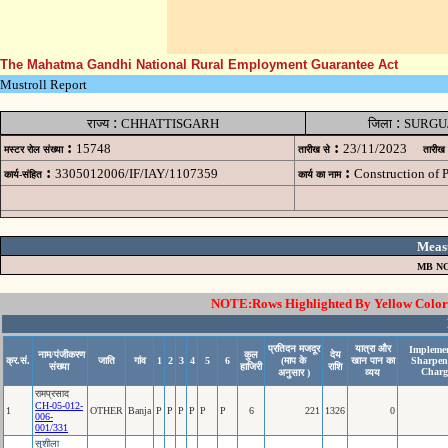
The Mahatma Gandhi National Rural Employment Guarantee Act
Mustroll Report
:
:
राज्य
CHHATTISGARH
जिला
SURGU
:
:
15748
23/11/2023
मस्टर रोल संख्या
तारीख से
तारीख
:
:
3305012006/IF/IAY/1107359
Construction of
कार्य-संहित
कार्य का नाम
Meas
MB NO
NOTE:Rows Highlighted By Yellow Color i
प्रतिदन मजदूर
यात्रा और
Implemen
नाम/पंजीकरण
कुल
देय
क्र.सं.
जाति
गांव
1
2
3
4
5
6
(माप के
खान पान का
Sharpen
संख्या
हाजिरी
राशि
Charg
अनुसार )
व्यय
रामप्रसाद
CH-05-012-
1
OTHER
Banja
P
P
P
P
P
P
6
221
1326
0
006-
001/331
सुशीला