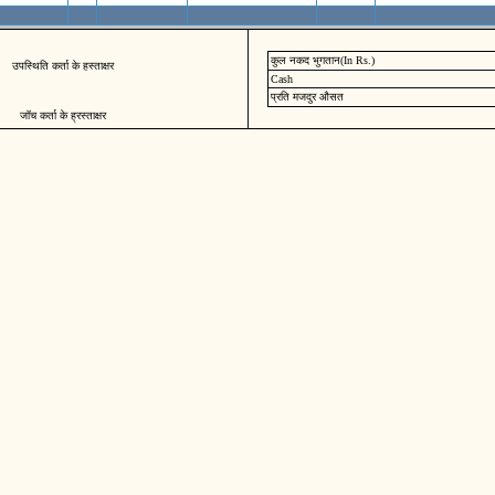
कुल नकद भुगतान(In Rs.)
उपस्थिति कर्ता के हस्ताक्षर
Cash
प्रति मजदुर औसत
जॉच कर्ता के ह्रस्ताक्षर