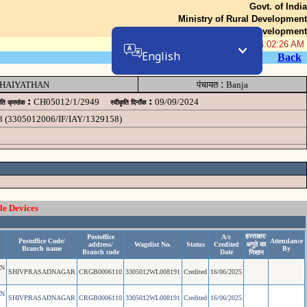
Govt. of India
Ministry of Rural Development
Department of Rural Development
08-Aug-2026 04:02:26 AM
English
Back
:
HAIYATHAN
पंचायत
Banja
:
:
CH05012/1/2949
09/09/2024
ृति क्रमांक
स्वीकृति दिनॉंक
3 (3305012006/IF/IAY/1329158)
le Devices
हस्ताक्षर/
Postoffice
A/c
Postoffice Code/
Attendance
address/
Wagelist No.
Status
Credited
अगुठे का
Branch name
By
Branch code
Date
निशान
IN
SHIVPRASADNAGAR
CRGB0006110
3305012WL008191
Credited
16/06/2025
IN
SHIVPRASADNAGAR
CRGB0006110
3305012WL008191
Credited
16/06/2025