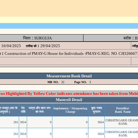
:
:
जिला
SURGUJA
ब्लॉक
B
:
16/04/2025
29/04/2025
तारीख को
स्वीक
:
Construction of PMAY-G House for Individuals -PMAY-G REG. NO. CH326667
म
Measurement Book Detail
MB NO.
22
Page NO.
3
 Highlighted By Yellow Color indicates attendance has been taken from Mobi
Mustroll Detail
न मजदूर (माप के
देय
यात्रा और खान पान
कुल नकद
Implements / Sharpening
Postoffice/
अनुसार )
राशि
का व्यय
Charge
भुगतान
Bank Name
CHHATISGARH GRAM
261
3654
0
0
3654
BANK
CHHATISGARH GRAM
261
3654
0
0
3654
BANK