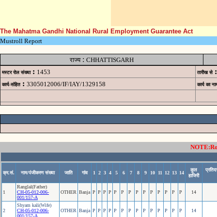
The Mahatma Gandhi National Rural Employment Guarantee Act
Mustroll Report
:
राज्य
CHHATTISGARH
:
:
1453
मस्टर रोल संख्या
तारीख से
:
3305012006/IF/IAY/1329158
कार्य-संहित
कार्य का ना
NOTE:Rows
कुल
प्रतिद
क्र.सं.
नाम/पंजीकरण संख्या
जाति
गांव
1
2
3
4
5
6
7
8
9
10
11
12
13
14
हाजिरी
Ranglal(Father)
1
CH-05-012-006-
OTHER
Banja
P
P
P
P
P
P
P
P
P
P
P
P
P
P
14
001/157-A
Shyam kali(Wife)
2
CH-05-012-006-
OTHER
Banja
P
P
P
P
P
P
P
P
P
P
P
P
P
P
14
001/157-A