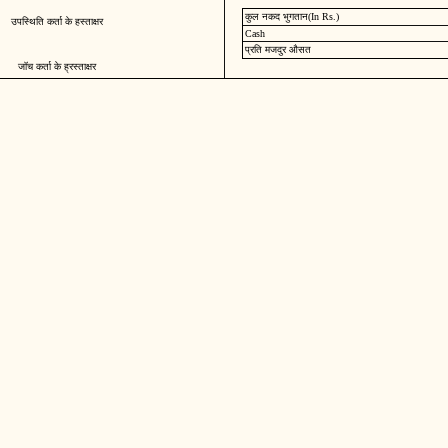
कुल नकद भुगतान(In Rs.)
उपस्थिति कर्ता के हस्ताक्षर
Cash
प्रति मजदुर औसत
जॉच कर्ता के ह्रस्ताक्षर