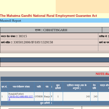
The Mahatma Gandhi National Rural Employment Guarantee Act
Mustroll Report
:
राज्य
CHHATTISGARH
:
:
38315
मस्टर रोल संख्या
तारीख से
:
3305012006/IF/IAY/1329158
कार्य-संहित
कार्य का ना
NOTE:Rows
कुल
प्रतिदन मजदूर (माप के
देय
यात्रा औ
क्र.सं.
नाम/पंजीकरण संख्या
जाति
गांव
1
हाजिरी
अनुसार )
राशि
Ranglal(Father)
1
CH-05-012-006-001/157-
OTHER
Banja
P
1
243
243
A
कुल हाजिरी
1