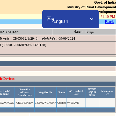
Govt. of India
Ministry of Rural Development
Department of Rural Development
06-Aug-2026 04:21:19 PM
English
Back
:
HAIYATHAN
पंचायत
Banja
:
:
CH05012/1/2949
09/09/2024
ृति क्रमांक
स्वीकृति दिनॉंक
3 (3305012006/IF/IAY/1329158)
le Devices
हस्ताक्षर/
Postoffice
ice Code/
A/c Credited
Attendance
address/
Wagelist No.
Status
अगुठे का
ch name
Date
By
Branch code
निशान
ASADNAGAR
CRGB0006110
3305012WL106667
Credited
07/05/2025