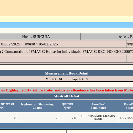
:
:
जिला
SURGUJA
ब्लॉक
B
:
05/02/2025
05/02/2025
तारीख को
स्वीक
:
Construction of PMAY-G House for Individuals -PMAY-G REG. NO. CH326667
म
Measurement Book Detail
MB NO.
64
Page NO.
9
 Highlighted By Yellow Color indicates attendance has been taken from Mobi
Mustroll Detail
र खान पान का
कुल नकद
Implements / Sharpening
Postoffice/
Postoff
व्यय
Charge
भुगतान
Bank Name
Bran
CHHATISGARH GRAMIN
0
0
243
SHIVPR
BANK