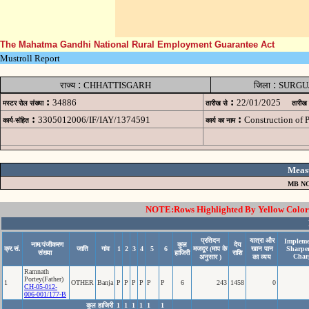
The Mahatma Gandhi National Rural Employment Guarantee Act
Mustroll Report
:
:
राज्य
CHHATTISGARH
जिला
SURGU
:
:
34886
22/01/2025
मस्टर रोल संख्या
तारीख से
तारीख
:
:
3305012006/IF/IAY/1374591
Construction of
कार्य-संहित
कार्य का नाम
Meas
MB NO
NOTE:Rows Highlighted By Yellow Color i
प्रतिदन
यात्रा और
Impleme
नाम/पंजीकरण
कुल
देय
क्र.सं.
जाति
गांव
1
2
3
4
5
6
मजदूर (माप के
खान पान
Sharpe
संख्या
हाजिरी
राशि
Char
अनुसार )
का व्यय
Ramnath
Portey(Father)
1
OTHER
Banja
P
P
P
P
P
P
6
243
1458
0
CH-05-012-
006-001/177-B
कुल हाजिरी
1
1
1
1
1
1