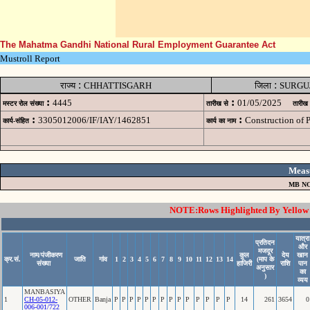
The Mahatma Gandhi National Rural Employment Guarantee Act
Mustroll Report
:
:
राज्य
CHHATTISGARH
जिला
SURGU
:
:
4445
01/05/2025
मस्टर रोल संख्या
तारीख से
तारीख
:
:
3305012006/IF/IAY/1462851
Construction of
कार्य-संहित
कार्य का नाम
Meas
MB NO
NOTE:Rows Highlighted By Yellow C
यात्रा
प्रतिदन
और
मजदूर
नाम/पंजीकरण
कुल
देय
खान
क्र.सं.
जाति
गांव
1
2
3
4
5
6
7
8
9
10
11
12
13
14
(माप के
संख्या
हाजिरी
राशि
पान
अनुसार
का
)
व्यय
MANBASIYA
1
CH-05-012-
OTHER
Banja
P
P
P
P
P
P
P
P
P
P
P
P
P
P
14
261
3654
0
006-001/722