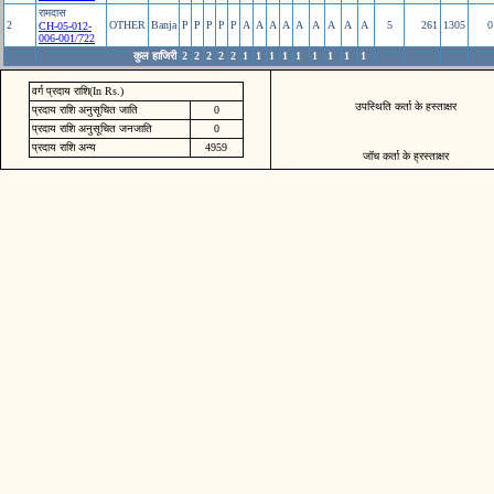
रामदास
2
OTHER
Banja
P
P
P
P
P
A
A
A
A
A
A
A
A
A
5
261
1305
0
CH-05-012-
006-001/722
कुल हाजिरी
2
2
2
2
2
1
1
1
1
1
1
1
1
1
वर्ग प्रदाय राशि(In Rs.)
उपस्थिति कर्ता के हस्ताक्षर
प्रदाय राशि अनुसूचित जाति
0
प्रदाय राशि अनुसूचित जनजाति
0
प्रदाय राशि अन्य
4959
जॉच कर्ता के ह्रस्ताक्षर