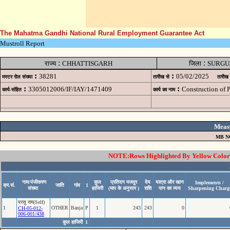
The Mahatma Gandhi National Rural Employment Guarantee Act
Mustroll Report
:
:
राज्य
CHHATTISGARH
जिला
SURGU
:
:
38281
05/02/2025
मस्टर रोल संख्या
तारीख से
तारीख
:
:
3305012006/IF/IAY/1471409
Construction of
कार्य-संहित
कार्य का नाम
Meas
MB N
NOTE:Rows Highlighted By Yellow Color i
नाम/पंजीकरण
कुल
प्रतिदन मजदूर
देय
यात्रा और खान
Implements /
क्र.सं.
जाति
गांव
1
संख्या
हाजिरी
(माप के अनुसार )
राशि
पान का व्यय
Sharpening Charg
परसु राम(Self)
1
OTHER
Banja
P
1
243
243
0
CH-05-012-
006-001/438
कुल हाजिरी
1