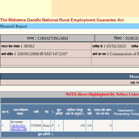
The Mahatma Gandhi National Rural Employment Guarantee Act
Mustroll Report
:
:
राज्य
CHHATTISGARH
जिला
SURGU
:
:
38302
05/02/2025
मस्टर रोल संख्या
तारीख से
तारीख
:
:
3305012006/IF/IAY/1472107
Construction of
कार्य-संहित
कार्य का नाम
Meas
MB N
NOTE:Rows Highlighted By Yellow Color i
नाम/पंजीकरण
कुल
प्रतिदन मजदूर
देय
यात्रा और खान
Implements /
क्र.सं.
जाति
गांव
1
संख्या
हाजिरी
(माप के अनुसार )
राशि
पान का व्यय
Sharpening Charg
वेद प्रकाश
1
OTHER
Banja
P
1
243
243
0
CH-05-012-
006-001/188
कुल हाजिरी
1