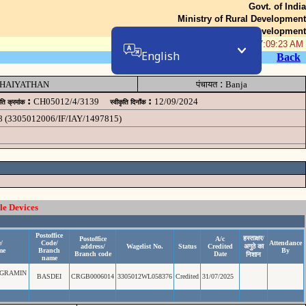
Govt. of India
Ministry of Rural Development
Department of Rural Development
07-Aug-2026 07:09:23 AM
English
Back
:
HAIYATHAN
पंचायत
Banja
:
:
CH05012/4/3139
12/09/2024
ृति क्रमांक
स्वीकृति दिनॉंक
8 (3305012006/IF/IAY/1497815)
le Devices
Postoffice
हस्ताक्षर/
Postoffice
A/c
/
Code/
Attendance
address/
Wagelist No.
Status
Credited
अगुठे का
me
Branch
By
Branch code
Date
निशान
name
 GRAMIN
BASDEI
CRGB0006014
3305012WL058376
Credited
31/07/2025