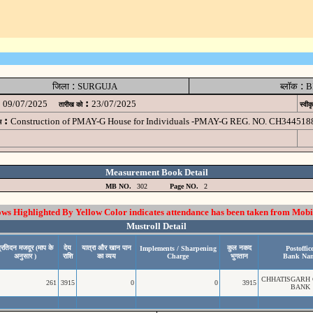
:
:
जिला
SURGUJA
ब्लॉक
B
:
09/07/2025
23/07/2025
तारीख को
स्वीक
:
Construction of PMAY-G House for Individuals -PMAY-G REG. NO. CH344518
म
Measurement Book Detail
MB NO.
302
Page NO.
2
 Highlighted By Yellow Color indicates attendance has been taken from Mobi
Mustroll Detail
्रतिदन मजदूर (माप के
देय
यात्रा और खान पान
कुल नकद
Implements / Sharpening
Postoffice
अनुसार )
राशि
का व्यय
Charge
भुगतान
Bank Na
CHHATISGARH
261
3915
0
0
3915
BANK