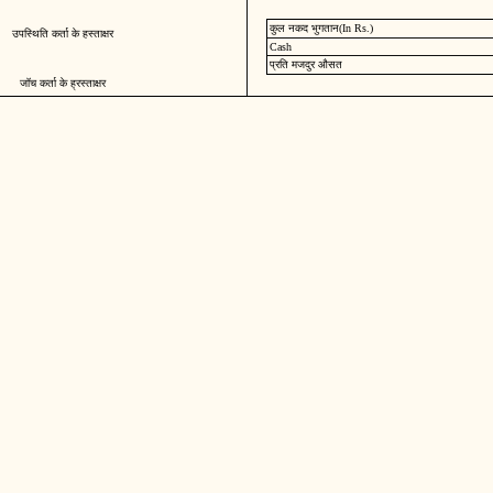
कुल नकद भुगतान(In Rs.)
उपस्थिति कर्ता के हस्ताक्षर
Cash
प्रति मजदुर औसत
जॉच कर्ता के ह्रस्ताक्षर