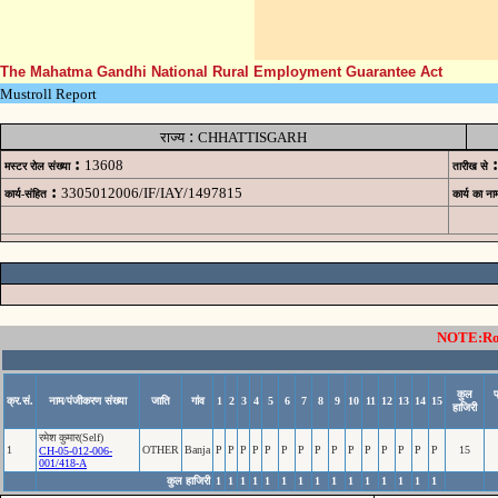
The Mahatma Gandhi National Rural Employment Guarantee Act
Mustroll Report
:
राज्य
CHHATTISGARH
:
:
13608
मस्टर रोल संख्या
तारीख से
:
3305012006/IF/IAY/1497815
कार्य-संहित
कार्य का ना
NOTE:Rows
कुल
प
क्र.सं.
नाम/पंजीकरण संख्या
जाति
गांव
1
2
3
4
5
6
7
8
9
10
11
12
13
14
15
हाजिरी
रमेश कुमार(Self)
1
OTHER
Banja
P
P
P
P
P
P
P
P
P
P
P
P
P
P
P
15
CH-05-012-006-
001/418-A
कुल हाजिरी
1
1
1
1
1
1
1
1
1
1
1
1
1
1
1