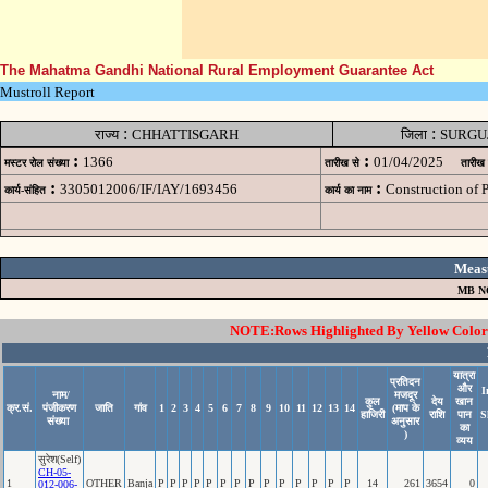
The Mahatma Gandhi National Rural Employment Guarantee Act
Mustroll Report
:
:
राज्य
CHHATTISGARH
जिला
SURGU
:
:
1366
01/04/2025
मस्टर रोल संख्या
तारीख से
तारीख
:
:
3305012006/IF/IAY/1693456
Construction of
कार्य-संहित
कार्य का नाम
Meas
MB N
NOTE:Rows Highlighted By Yellow Color i
यात्रा
प्रतिदन
और
I
नाम/
मजदूर
कुल
देय
खान
क्र.सं.
पंजीकरण
जाति
गांव
1
2
3
4
5
6
7
8
9
10
11
12
13
14
(माप के
हाजिरी
राशि
पान
S
संख्या
अनुसार
का
)
व्यय
सुरेश(Self)
CH-05-
1
OTHER
Banja
P
P
P
P
P
P
P
P
P
P
P
P
P
P
14
261
3654
0
012-006-