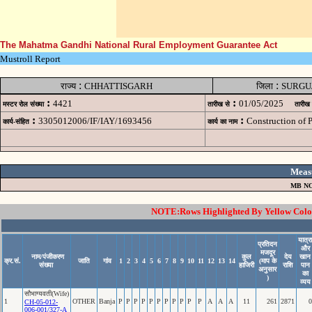
The Mahatma Gandhi National Rural Employment Guarantee Act
Mustroll Report
:
:
राज्य
CHHATTISGARH
जिला
SURGU
:
:
4421
01/05/2025
मस्टर रोल संख्या
तारीख से
तारीख
:
:
3305012006/IF/IAY/1693456
Construction of
कार्य-संहित
कार्य का नाम
Meas
MB NO
NOTE:Rows Highlighted By Yellow Color 
यात्रा
प्रतिदन
और
मजदूर
नाम/पंजीकरण
कुल
देय
खान
क्र.सं.
जाति
गांव
1
2
3
4
5
6
7
8
9
10
11
12
13
14
(माप के
संख्या
हाजिरी
राशि
पान
अनुसार
का
)
व्यय
सौभाग्यवती(Wife)
1
OTHER
Banja
P
P
P
P
P
P
P
P
P
P
P
A
A
A
11
261
2871
0
CH-05-012-
006-001/327-A