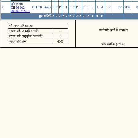
सुरेश(Self)
2
OTHER
Banja
P
P
P
P
P
P
P
P
P
P
P
P
A
A
12
261
3132
0
CH-05-012-
006-001/327-A
कुल हाजिरी
2
2
2
2
2
2
2
2
2
2
2
1
0
0
वर्ग प्रदाय राशि(In Rs.)
उपस्थिति कर्ता के हस्ताक्षर
प्रदाय राशि अनुसूचित जाति
0
प्रदाय राशि अनुसूचित जनजाति
0
प्रदाय राशि अन्य
6003
जॉच कर्ता के ह्रस्ताक्षर