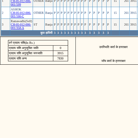
1
OTHER
Banja
P
P
P
P
P
P
P
P
P
P
P
P
P
P
P
15
261
3915
CH-05-012-006-
001/599
ASHOK
2
CH-05-012-006-
OTHER
Banja
P
P
P
P
P
P
P
P
P
P
P
P
P
P
P
15
261
3915
001/166-C
Ramawadhi(Self)
3
CH-05-012-006-
ST
Banja
P
P
P
P
P
P
P
P
P
P
P
P
P
P
P
15
261
3915
001/358-A
कुल हाजिरी
3
3
3
3
3
3
3
3
3
3
3
3
3
3
3
वर्ग प्रदाय राशि(In Rs.)
उपस्थिति कर्ता के हस्ताक्षर
प्रदाय राशि अनुसूचित जाति
0
प्रदाय राशि अनुसूचित जनजाति
3915
प्रदाय राशि अन्य
7830
जॉच कर्ता के ह्रस्ताक्षर