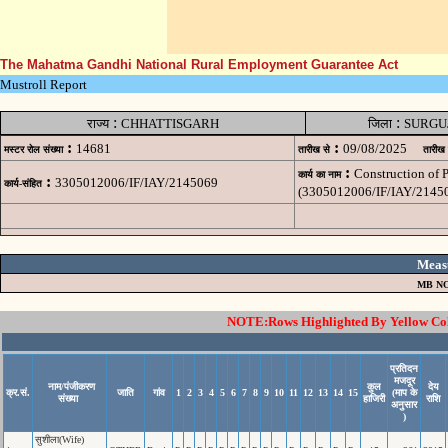
The Mahatma Gandhi National Rural Employment Guarantee Act
Mustroll Report
:
:
राज्य
CHHATTISGARH
जिला
SURGU
:
:
14681
09/08/2025
मस्टर रोल संख्या
तारीख से
तारीख
:
Construction of
कार्य का नाम
:
3305012006/IF/IAY/2145069
कार्य-संहित
(3305012006/IF/IAY/2145
Meas
MB NO
NOTE:Rows Highlighted By Yellow Colo
प्रतिदन
मजदूर
नाम/पंजीकरण
कुल
देय
क्र.सं.
जाति
गांव
1
2
3
4
5
6
7
8
9
10
11
12
13
14
15
(माप के
संख्या
हाजिरी
राशि
अनुसार
)
सुशीला(Wife)