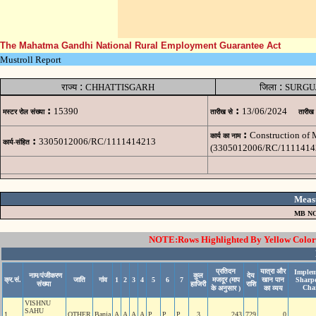
The Mahatma Gandhi National Rural Employment Guarantee Act
Mustroll Report
:
:
राज्य
CHHATTISGARH
जिला
SURGU
:
:
15390
13/06/2024
मस्टर रोल संख्या
तारीख से
तारीख
:
Construction of
कार्य का नाम
:
3305012006/RC/1111414213
कार्य-संहित
(3305012006/RC/1111414
Meas
MB NO
NOTE:Rows Highlighted By Yellow Color i
प्रतिदन
यात्रा और
Implem
नाम/पंजीकरण
कुल
देय
क्र.सं.
जाति
गांव
1
2
3
4
5
6
7
मजदूर (माप
खान पान
Sharp
संख्या
हाजिरी
राशि
Cha
के अनुसार )
का व्यय
VISHNU
SAHU
1
OTHER
Banja
A
A
A
A
P
P
P
3
243
729
0