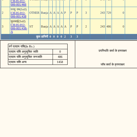
CH-05-012-
006-001/466
परसु राम(Self)
2
OTHER
Banja
A
A
A
A
P
P
P
3
243
729
0
CH-05-012-
006-001/438
फुलबाई(Self)
CH-05-012-
3
ST
Banja
A
A
A
A
A
P
P
2
243
486
0
006-001/438-
A
कुल हाजिरी
0
0
0
0
2
3
3
वर्ग प्रदाय राशि(In Rs.)
उपस्थिति कर्ता के हस्ताक्षर
प्रदाय राशि अनुसूचित जाति
0
प्रदाय राशि अनुसूचित जनजाति
486
प्रदाय राशि अन्य
1458
जॉच कर्ता के ह्रस्ताक्षर