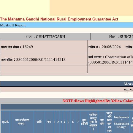
The Mahatma Gandhi National Rural Employment Guarantee Act
Mustroll Report
:
:
राज्य
CHHATTISGARH
जिला
SURGU
:
:
16249
20/06/2024
मस्टर रोल संख्या
तारीख से
तारीख
:
Construction of
कार्य का नाम
:
3305012006/RC/1111414213
कार्य-संहित
(3305012006/RC/1111414
Meas
MB NO
NOTE:Rows Highlighted By Yellow Color i
यात्रा
प्रतिदन
और
Implements
मजदूर
नाम/पंजीकरण
कुल
देय
खान
/
क्र.सं.
जाति
गांव
1
2
3
4
5
6
7
(माप के
संख्या
हाजिरी
राशि
पान
Sharpening
अनुसार
भु
Charge
का
)
व्यय