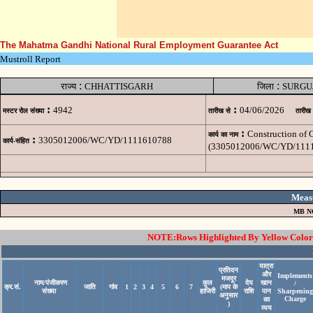
The Mahatma Gandhi National Rural Employment Guarantee Act
Mustroll Report
:
:
राज्य
CHHATTISGARH
जिला
SURGU
:
:
4942
04/06/2026
मस्टर रोल संख्या
तारीख से
तारीख
:
Construction of
कार्य का नाम
:
3305012006/WC/YD/1111610788
कार्य-संहित
(3305012006/WC/YD/111
Meas
MB N
NOTE:Rows Highlighted By Yellow Color i
यात्रा
प्रतिदन
और
Implements
मजदूर
नाम/पंजीकरण
कुल
देय
खान
/
क्र.सं.
जाति
गांव
1
2
3
4
5
6
7
(माप के
संख्या
हाजिरी
राशि
पान
Sharpening
अनुसार
Charge
का
)
व्यय