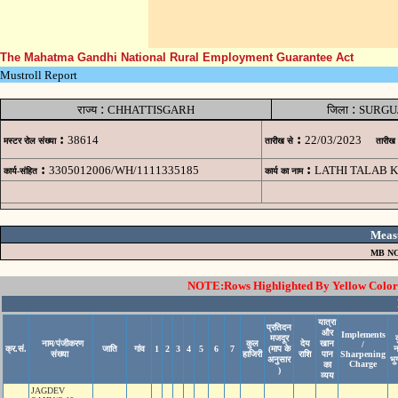
The Mahatma Gandhi National Rural Employment Guarantee Act
Mustroll Report
:
:
राज्य
CHHATTISGARH
जिला
SURGU
:
:
38614
22/03/2023
मस्टर रोल संख्या
तारीख से
तारीख
:
:
3305012006/WH/1111335185
LATHI TALAB K
कार्य-संहित
कार्य का नाम
Meas
MB NO
NOTE:Rows Highlighted By Yellow Color i
यात्रा
प्रतिदन
और
Implements
मजदूर
नाम/पंजीकरण
कुल
देय
खान
/
क्र.सं.
जाति
गांव
1
2
3
4
5
6
7
(माप के
संख्या
हाजिरी
राशि
पान
Sharpening
अनुसार
भु
Charge
का
)
व्यय
JAGDEV