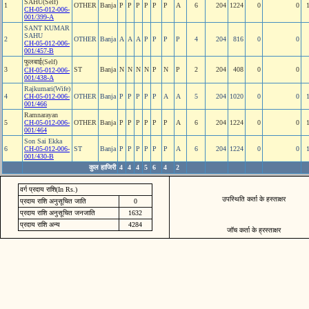
SAHU(Self)
1
OTHER
Banja
P
P
P
P
P
P
A
6
204
1224
0
0
CH-05-012-006-
001/399-A
SANT KUMAR
SAHU
2
OTHER
Banja
A
A
A
P
P
P
P
4
204
816
0
0
CH-05-012-006-
001/457-B
फुलबाई(Self)
3
ST
Banja
N
N
N
N
P
N
P
2
204
408
0
0
CH-05-012-006-
001/438-A
Rajkumari(Wife)
4
CH-05-012-006-
OTHER
Banja
P
P
P
P
P
A
A
5
204
1020
0
0
001/466
Ramnarayan
5
CH-05-012-006-
OTHER
Banja
P
P
P
P
P
P
A
6
204
1224
0
0
001/464
Son Sai Ekka
6
CH-05-012-006-
ST
Banja
P
P
P
P
P
P
A
6
204
1224
0
0
001/430-B
कुल हाजिरी
4
4
4
5
6
4
2
वर्ग प्रदाय राशि(In Rs.)
उपस्थिति कर्ता के हस्ताक्षर
प्रदाय राशि अनुसूचित जाति
0
प्रदाय राशि अनुसूचित जनजाति
1632
प्रदाय राशि अन्य
4284
जॉच कर्ता के ह्रस्ताक्षर