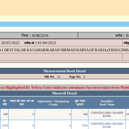
:
:
जिला
SURGUJA
ब्लॉक
B
:
26/05/2022
01/06/2022
तारीख को
स्वीक
:
DEVI TALAB KA GAHARIKARAN NIRMAN KARYA GP BANJA (3305012006/
म
Measurement Book Detail
MB NO.
25
Page NO.
9
 Highlighted By Yellow Color indicates attendance has been taken from Mobi
Mustroll Detail
देय
यात्रा और खान पान का
कुल नकद
Implements / Sharpening
Postoffice/
राशि
व्यय
Charge
भुगतान
Bank Name
CHHATISGARH GRAMIN
408
0
0
408
S
BANK
CHHATISGARH GRAMIN
1224
0
0
1224
BANK