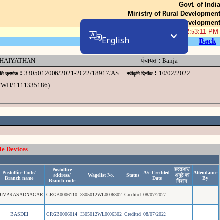
Govt. of India
Ministry of Rural Development
Department of Rural Development
06-Aug-2026 02:53:11 PM
English
Back
:
HAIYATHAN
पंचायत
Banja
:
:
3305012006/2021-2022/18917/AS
10/02/2022
ृति क्रमांक
स्वीकृति दिनॉंक
WH/1111335186)
le Devices
हस्ताक्षर/
Postoffice
Postoffice Code/
A/c Credited
Attendance
address/
Wagelist No.
Status
अगुठे का
Branch name
Date
By
Branch code
निशान
HIVPRASADNAGAR
CRGB0006110
3305012WL0006302
Credited
08/07/2022
BASDEI
CRGB0006014
3305012WL0006302
Credited
08/07/2022