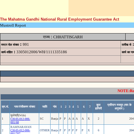
The Mahatma Gandhi National Rural Employment Guarantee Act
Mustroll Report
:
राज्य
CHHATTISGARH
:
:
991
मस्टर रोल संख्या
तारीख से
:
3305012006/WH/1111335186
कार्य-संहित
कार्य का ना
NOTE:Rows
कुल
प्रतिदन मजदूर (माप के
क्र.सं.
नाम/पंजीकरण संख्या
जाति
गांव
1
2
3
4
5
6
7
हाजिरी
अनुसार )
फुलेश्री(Wife)
1
SC
Banja
P
P
A
A
A
A
X
2
204
CH-05-012-006-
001/68
RAMNARAYAN
2
CH-05-012-006-
OTHER
Banja
P
P
P
P
P
P
X
6
204
001/707