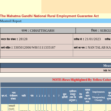
The Mahatma Gandhi National Rural Employment Guarantee Act
Mustroll Report
:
:
राज्य
CHHATTISGARH
जिला
SURGU
:
:
28128
21/01/2023
मस्टर रोल संख्या
तारीख से
तारीख
:
:
3305012006/WH/1111335187
NAN TALAB KA
कार्य-संहित
कार्य का नाम
Meas
MB NO
NOTE:Rows Highlighted By Yellow Color i
यात्रा
प्रतिदन
Implements
नाम/
और
कु
कुल
मजदूर
देय
/
क्र.सं.
पंजीकरण
जाति
गांव
1
2
3
4
5
6
7
खान
नक
हाजिरी
(माप के
राशि
Sharpening
संख्या
पान का
भुगत
Charge
अनुसार )
व्यय
रामबली
(Self)