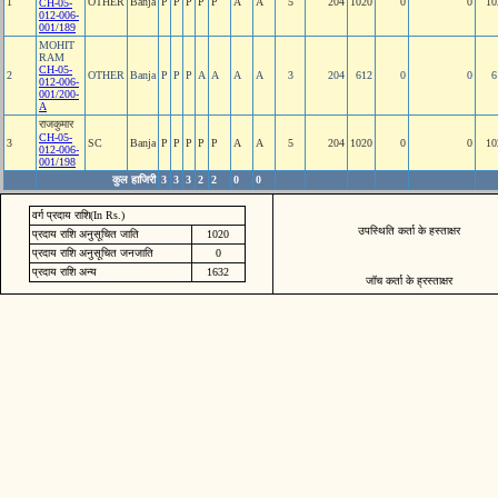
1
OTHER
Banja
P
P
P
P
P
A
A
5
204
1020
0
0
10
CH-05-
012-006-
001/189
MOHIT
RAM
CH-05-
2
OTHER
Banja
P
P
P
A
A
A
A
3
204
612
0
0
6
012-006-
001/200-
A
राजकुमार
CH-05-
3
SC
Banja
P
P
P
P
P
A
A
5
204
1020
0
0
10
012-006-
001/198
कुल हाजिरी
3
3
3
2
2
0
0
वर्ग प्रदाय राशि(In Rs.)
उपस्थिति कर्ता के हस्ताक्षर
प्रदाय राशि अनुसूचित जाति
1020
प्रदाय राशि अनुसूचित जनजाति
0
प्रदाय राशि अन्य
1632
जॉच कर्ता के ह्रस्ताक्षर