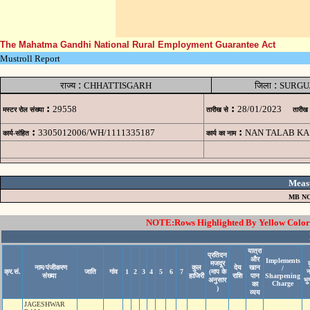
The Mahatma Gandhi National Rural Employment Guarantee Act
Mustroll Report
:
:
राज्य
CHHATTISGARH
जिला
SURGU
:
:
29558
28/01/2023
मस्टर रोल संख्या
तारीख से
तारीख
:
:
3305012006/WH/1111335187
NAN TALAB KA
कार्य-संहित
कार्य का नाम
Meas
MB NO
NOTE:Rows Highlighted By Yellow Color i
यात्रा
प्रतिदन
और
Implements
मजदूर
नाम/पंजीकरण
कुल
देय
खान
/
क्र.सं.
जाति
गांव
1
2
3
4
5
6
7
(माप के
संख्या
हाजिरी
राशि
पान
Sharpening
अनुसार
भु
Charge
का
)
व्यय
JAGESHWAR