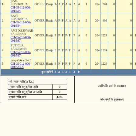
RAM
1
KUSHWAHA
OTHER
Banja
A
A
P
A
A
A
A
1
204
204
0
0
CH-05-012-006-
001/594
RAVI
KUSHWAHA
2
OTHER
Banja
A
P
P
A
A
A
A
2
204
408
0
0
CH-05-012-006-
001/594
AMBIKESHWAR
SAHU(Self)
3
OTHER
Banja
P
P
P
P
P
P
A
6
204
1224
0
0
CH-05-012-006-
001/597
SUSHILA
SAHU(Wife)
4
OTHER
Banja
P
P
P
P
P
P
A
6
204
1224
0
0
CH-05-012-006-
001/597
puspa biyar(Self)
5
CH-05-012-006-
OTHER
Banja
P
P
P
P
P
P
A
6
204
1224
0
0
001/533-A
कुल हाजिरी
3
4
5
3
3
3
0
वर्ग प्रदाय राशि(In Rs.)
उपस्थिति कर्ता के हस्ताक्षर
प्रदाय राशि अनुसूचित जाति
0
प्रदाय राशि अनुसूचित जनजाति
0
प्रदाय राशि अन्य
4284
जॉच कर्ता के ह्रस्ताक्षर