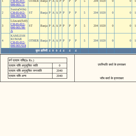
1
OTHER
Banja
P
A
A
P
P
P
P
5
204
1020
0
0
1
CH-05-012-
006-001/71
Sunita(Wife)
2
CH-05-012-
ST
Banja
P
A
A
P
P
P
P
5
204
1020
0
0
1
006-001/803
Lilawati(Self)
CH-05-012-
3
ST
Banja
P
A
A
P
P
P
P
5
204
1020
0
0
1
006-001/98-
A
KAMLESH
KUMAR
4
OTHER
Banja
P
A
A
P
P
P
P
5
204
1020
0
0
1
CH-05-012-
006-001/618
कुल हाजिरी
4
0
0
4
4
4
4
वर्ग प्रदाय राशि(In Rs.)
उपस्थिति कर्ता के हस्ताक्षर
प्रदाय राशि अनुसूचित जाति
0
प्रदाय राशि अनुसूचित जनजाति
2040
प्रदाय राशि अन्य
2040
जॉच कर्ता के ह्रस्ताक्षर