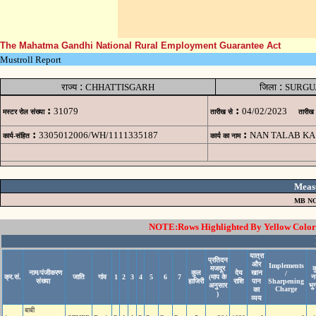
The Mahatma Gandhi National Rural Employment Guarantee Act
Mustroll Report
:
:
राज्य
CHHATTISGARH
जिला
SURGU
:
:
31079
04/02/2023
मस्टर रोल संख्या
तारीख से
तारीख
:
:
3305012006/WH/1111335187
NAN TALAB KA
कार्य-संहित
कार्य का नाम
Meas
MB NO
NOTE:Rows Highlighted By Yellow Color i
यात्रा
प्रतिदन
और
Implements
मजदूर
क
नाम/पंजीकरण
कुल
देय
खान
/
क्र.सं.
जाति
गांव
1
2
3
4
5
6
7
(माप के
न
संख्या
हाजिरी
राशि
पान
Sharpening
अनुसार
भु
Charge
का
)
व्यय
बाबी