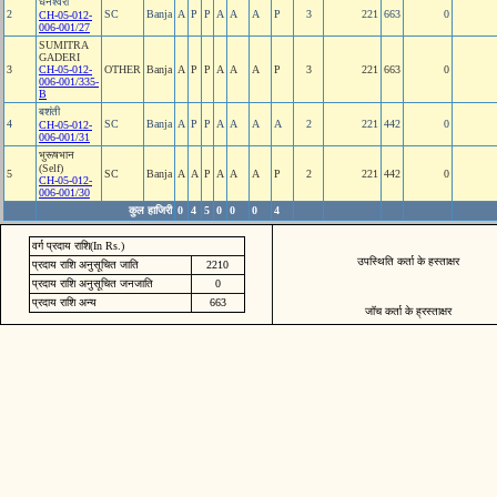
धनेश्‍वरी
2
SC
Banja
A
P
P
A
A
A
P
3
221
663
0
CH-05-012-
006-001/27
SUMITRA
GADERI
3
CH-05-012-
OTHER
Banja
A
P
P
A
A
A
P
3
221
663
0
006-001/335-
B
बशंती
4
SC
Banja
A
P
P
A
A
A
A
2
221
442
0
CH-05-012-
006-001/31
भुरूषभान
(Self)
5
SC
Banja
A
A
P
A
A
A
P
2
221
442
0
CH-05-012-
006-001/30
कुल हाजिरी
0
4
5
0
0
0
4
वर्ग प्रदाय राशि(In Rs.)
उपस्थिति कर्ता के हस्ताक्षर
प्रदाय राशि अनुसूचित जाति
2210
प्रदाय राशि अनुसूचित जनजाति
0
प्रदाय राशि अन्य
663
जॉच कर्ता के ह्रस्ताक्षर