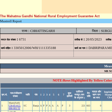
The Mahatma Gandhi National Rural Employment Guarantee Act
Mustroll Report
:
:
राज्य
CHHATTISGARH
जिला
SURGU
:
:
6751
20/05/2023
मस्टर रोल संख्या
तारीख से
तारीख
:
:
3305012006/WH/1111335188
DABRIPARA ME
कार्य-संहित
कार्य का नाम
Meas
MB NO
NOTE:Rows Highlighted By Yellow Color i
प्रतिदन
यात्रा और
Implem
नाम/पंजीकरण
कुल
देय
क्र.सं.
जाति
गांव
1
2
3
4
5
6
7
मजदूर (माप
खान पान
Sharp
संख्या
हाजिरी
राशि
Cha
के अनुसार )
का व्यय
Matri(Self)
1
CH-05-012-
SC
Banja
A
P
P
A
A
A
P
3
221
663
0
006-001/31