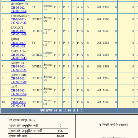
सोनामति(Wife)
Sonpur
2
ST
P
P
P
P
P
A
A
5
261
1305
0
0
CH-05-012-
shi
047-001/366
Tuleshwar(Self)
Sonpur
3
CH-05-012-
OTHER
P
P
P
P
P
P
A
6
261
1566
0
0
shi
047-001/423
PARVATI
Sonpur
4
CH-05-012-
OTHER
P
P
P
P
P
P
A
6
261
1566
0
0
shi
047-001/206
मुन्‍नीबाई
Sonpur
5
ST
P
P
P
P
P
P
A
6
261
1566
0
0
CH-05-012-
shi
047-001/39
RADHA(Self)
Sonpur
6
CH-05-012-
OTHER
P
P
P
P
P
P
A
6
261
1566
0
0
shi
047-001/243
Gita(Wife)
Sonpur
7
CH-05-012-
OTHER
P
P
P
P
P
P
A
6
261
1566
0
0
shi
047-001/421
फुलमेत (Wife)
Sonpur
8
OTHER
P
P
P
P
P
A
A
5
261
1305
0
0
CH-05-012-
shi
047-001/388
पार्वती
Sonpur
9
OTHER
P
P
P
P
P
P
A
6
261
1566
0
0
CH-05-012-
shi
047-001/368
Maniyaro
Sonpur
10
CH-05-012-
OTHER
P
P
P
P
P
P
A
6
261
1566
0
0
shi
047-001/744
कुल हाजिरी
10
10
10
10
10
8
0
वर्ग प्रदाय राशि(In Rs.)
उपस्थिति कर्ता के हस्ताक्षर
प्रदाय राशि अनुसूचित जाति
0
प्रदाय राशि अनुसूचित जनजाति
4437
प्रदाय राशि अन्य
10701