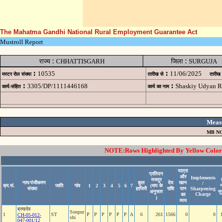
The Mahatma Gandhi National Rural Employment Guarantee Act
Mustroll Report
:
:
राज्य
CHHATTISGARH
जिला
SURGUJA
:
:
10535
11/06/2025
मस्टर रोल संख्या
तारीख से
तारीख
:
:
3305/DP/1111446168
Shaskiy Udyan R
कार्य-संहित
कार्य का नाम
Meas
MB NO
NOTE:Rows Highlighted By Yellow Color i
यात्रा
प्रतिदन
और
Implements
मजदूर
नाम/पंजीकरण
कुल
देय
खान
/
क्र.सं.
जाति
गांव
1
2
3
4
5
6
7
(माप के
संख्या
हाजिरी
राशि
पान
Sharpening
अनुसार
भ
Charge
का
)
व्यय
ब्रम्‍हदेव
Sonpur
1
ST
P
P
P
P
P
P
A
6
261
1566
0
0
CH-05-012-
shi
047-001/12