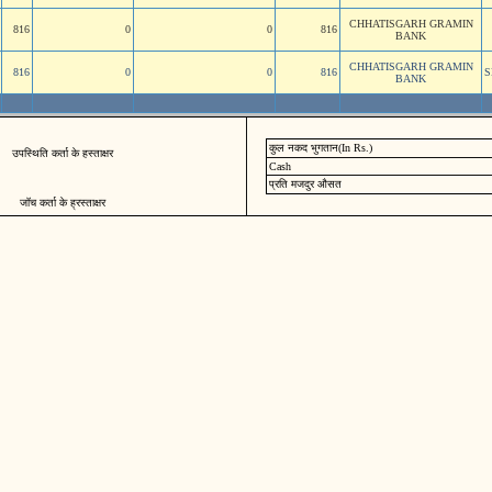
CHHATISGARH GRAMIN
816
0
0
816
BANK
CHHATISGARH GRAMIN
816
0
0
816
S
BANK
कुल नकद भुगतान(In Rs.)
उपस्थिति कर्ता के हस्ताक्षर
Cash
प्रति मजदुर औसत
जॉच कर्ता के ह्रस्ताक्षर