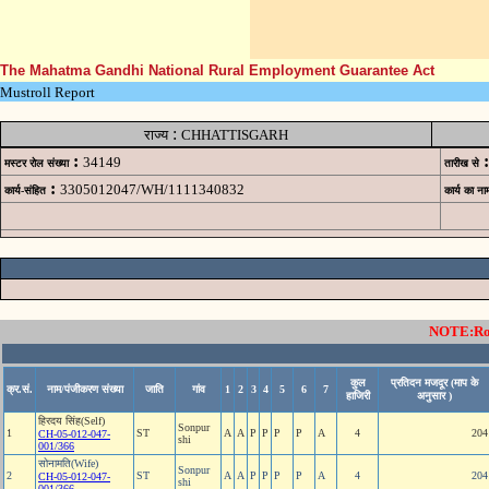
The Mahatma Gandhi National Rural Employment Guarantee Act
Mustroll Report
:
राज्य
CHHATTISGARH
:
:
34149
मस्टर रोल संख्या
तारीख से
:
3305012047/WH/1111340832
कार्य-संहित
कार्य का ना
NOTE:Rows
कुल
प्रतिदन मजदूर (माप के
क्र.सं.
नाम/पंजीकरण संख्या
जाति
गांव
1
2
3
4
5
6
7
हाजिरी
अनुसार )
हिरदय सिंह(Self)
Sonpur
1
ST
A
A
P
P
P
P
A
4
204
CH-05-012-047-
shi
001/366
सोनामति(Wife)
Sonpur
2
ST
A
A
P
P
P
P
A
4
204
CH-05-012-047-
shi
001/366