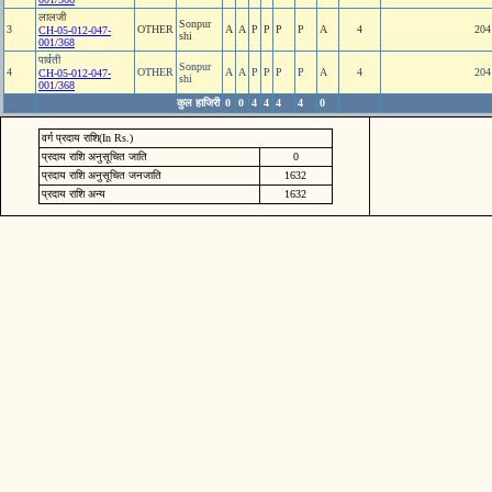
लालजी
Sonpur
3
OTHER
A
A
P
P
P
P
A
4
204
CH-05-012-047-
shi
001/368
पार्वती
Sonpur
4
OTHER
A
A
P
P
P
P
A
4
204
CH-05-012-047-
shi
001/368
कुल हाजिरी
0
0
4
4
4
4
0
वर्ग प्रदाय राशि(In Rs.)
प्रदाय राशि अनुसूचित जाति
0
प्रदाय राशि अनुसूचित जनजाति
1632
प्रदाय राशि अन्य
1632