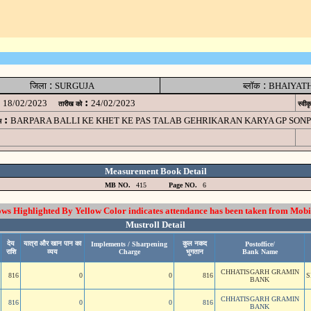
:
:
जिला
SURGUJA
ब्लॉक
BHAIYAT
:
18/02/2023
24/02/2023
तारीख को
स्वीक
:
BARPARA BALLI KE KHET KE PAS TALAB GEHRIKARAN KARYA GP SONPU
म
Measurement Book Detail
MB NO.
415
Page NO.
6
 Highlighted By Yellow Color indicates attendance has been taken from Mobi
Mustroll Detail
देय
यात्रा और खान पान का
कुल नकद
Implements / Sharpening
Postoffice/
राशि
व्यय
Charge
भुगतान
Bank Name
CHHATISGARH GRAMIN
816
0
0
816
S
BANK
CHHATISGARH GRAMIN
816
0
0
816
BANK