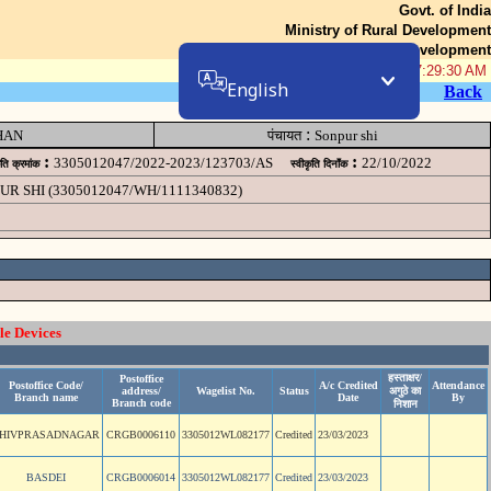
Govt. of India
Ministry of Rural Development
Department of Rural Development
08-Aug-2026 07:29:30 AM
English
Back
:
HAN
पंचायत
Sonpur shi
:
:
3305012047/2022-2023/123703/AS
22/10/2022
ृति क्रमांक
स्वीकृति दिनॉंक
R SHI (3305012047/WH/1111340832)
le Devices
हस्ताक्षर/
Postoffice
Postoffice Code/
A/c Credited
Attendance
address/
Wagelist No.
Status
अगुठे का
Branch name
Date
By
Branch code
निशान
HIVPRASADNAGAR
CRGB0006110
3305012WL082177
Credited
23/03/2023
BASDEI
CRGB0006014
3305012WL082177
Credited
23/03/2023