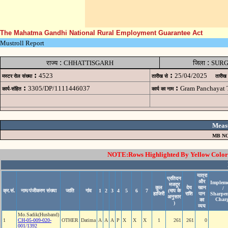
The Mahatma Gandhi National Rural Employment Guarantee Act
Mustroll Report
:
:
राज्य
CHHATTISGARH
जिला
SURG
:
:
4523
25/04/2025
मस्टर रोल संख्या
तारीख से
तारीख
:
:
3305/DP/1111446037
Gram Panchayat T
कार्य-संहित
कार्य का नाम
Meas
MB NO
NOTE:Rows Highlighted By Yellow Color i
यात्रा
प्रतिदन
और
Impleme
मजदूर
कुल
देय
खान
/
क्र.सं.
नाम/पंजीकरण संख्या
जाति
गांव
1
2
3
4
5
6
7
(माप के
हाजिरी
राशि
पान
Sharpe
अनुसार
Char
का
)
व्यय
Mo.Sadik(Husband)
1
CH-05-009-020-
OTHER
Datima
A
A
A
P
X
X
X
1
261
261
0
001/1392