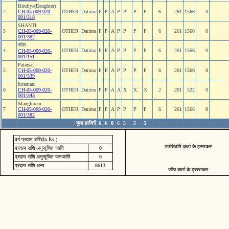
Bindiya(Daughter)
2
CH-05-009-020-
OTHER
Datima
P
P
A
P
P
P
P
6
261
1566
0
001/318
SHANTI
3
CH-05-009-020-
OTHER
Datima
P
P
A
P
P
P
P
6
261
1566
0
001/382
रमेश
4
OTHER
Datima
P
P
A
P
P
P
P
6
261
1566
0
CH-05-009-020-
001/151
Patarsai
5
CH-05-009-020-
OTHER
Datima
P
P
A
P
P
P
P
6
261
1566
0
001/339
hiramani
6
CH-05-009-020-
OTHER
Datima
P
P
A
A
X
X
X
2
261
522
0
001/343
Mangluram
7
CH-05-009-020-
OTHER
Datima
P
P
A
P
P
P
P
6
261
1566
0
001/382
कुल हाजिरी
6
6
0
6
5
5
5
वर्ग प्रदाय राशि(In Rs.)
उपस्थिति कर्ता के हस्ताक्षर
प्रदाय राशि अनुसूचित जाति
0
प्रदाय राशि अनुसूचित जनजाति
0
प्रदाय राशि अन्य
8613
जॉच कर्ता के ह्रस्ताक्षर