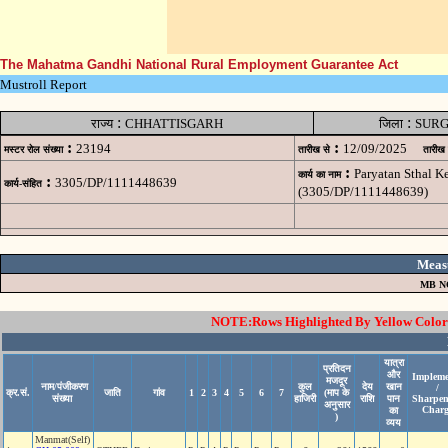
The Mahatma Gandhi National Rural Employment Guarantee Act
Mustroll Report
:
:
राज्य
CHHATTISGARH
जिला
SURG
:
:
23194
12/09/2025
मस्टर रोल संख्या
तारीख से
तारीख
:
Paryatan Sthal K
कार्य का नाम
:
3305/DP/1111448639
कार्य-संहित
(3305/DP/1111448639)
Meas
MB N
NOTE:Rows Highlighted By Yellow Color i
यात्रा
प्रतिदन
और
Impleme
मजदूर
नाम/पंजीकरण
कुल
देय
खान
/
क्र.सं.
जाति
गांव
1
2
3
4
5
6
7
(माप के
संख्या
हाजिरी
राशि
पान
Sharpen
अनुसार
Charg
का
)
व्यय
Manmat(Self)