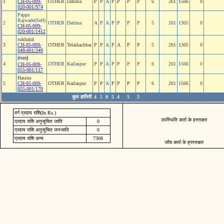
1
CH-05-009-
OTHER
Datima
P
P
A
P
P
P
P
6
261
1566
0
020-001/974
Pappu
Rajwade(Self)
2
OTHER
Datima
A
P
A
P
P
P
P
5
261
1305
0
CH-05-009-
020-001/1412
sukhalal
3
CH-05-009-
OTHER
Telaikachhar
P
P
A
P
A
P
P
5
261
1305
0
048-001/349
हेमबाई
4
OTHER
Kailaspur
P
P
A
P
P
P
P
6
261
1566
0
CH-05-009-
055-001/117
Hasina
5
CH-05-009-
OTHER
Kailaspur
P
P
A
P
P
P
P
6
261
1566
0
055-001/170
कुल हाजिरी
4
5
0
5
4
5
5
वर्ग प्रदाय राशि(In Rs.)
उपस्थिति कर्ता के हस्ताक्षर
प्रदाय राशि अनुसूचित जाति
0
प्रदाय राशि अनुसूचित जनजाति
0
प्रदाय राशि अन्य
7308
जॉच कर्ता के ह्रस्ताक्षर