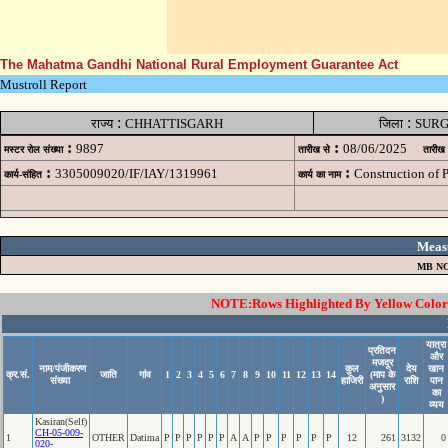
The Mahatma Gandhi National Rural Employment Guarantee Act
Mustroll Report
:
:
राज्य
CHHATTISGARH
जिला
SURG
:
:
9897
08/06/2025
मस्टर रोल संख्या
तारीख से
तारीख
:
:
3305009020/IF/IAY/1319961
Construction of
कार्य-संहित
कार्य का नाम
Meas
MB NO
NOTE:Rows Highlighted By Yellow Color i
यात्रा
प्रतिदन
और
मजदूर
नाम/पंजीकरण
कुल
देय
खान
क्र.सं.
जाति
गांव
1
2
3
4
5
6
7
8
9
10
11
12
13
14
(माप के
संख्या
हाजिरी
राशि
पान
अनुसार
का
)
व्यय
Kasiran(Self)
CH-05-009-
1
OTHER
Datima
P
P
P
P
P
P
A
A
P
P
P
P
P
P
12
261
3132
0
020-