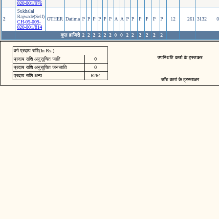
020-001/976
Sukhalal
Rajwade(Self)
2
OTHER
Datima
P
P
P
P
P
P
A
A
P
P
P
P
P
P
12
261
3132
0
CH-05-009-
020-001/814
कुल हाजिरी
2
2
2
2
2
2
0
0
2
2
2
2
2
2
वर्ग प्रदाय राशि(In Rs.)
उपस्थिति कर्ता के हस्ताक्षर
प्रदाय राशि अनुसूचित जाति
0
प्रदाय राशि अनुसूचित जनजाति
0
प्रदाय राशि अन्य
6264
जॉच कर्ता के ह्रस्ताक्षर