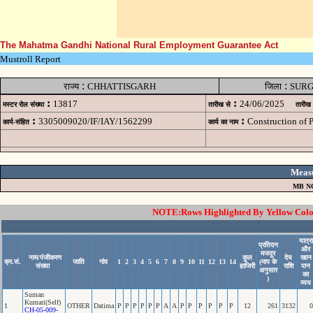
The Mahatma Gandhi National Rural Employment Guarantee Act
Mustroll Report
:
:
राज्य
CHHATTISGARH
जिला
SURG
:
:
13817
24/06/2025
मस्टर रोल संख्या
तारीख से
तारीख
:
:
3305009020/IF/IAY/1562299
Construction of
कार्य-संहित
कार्य का नाम
Meas
MB N
NOTE:Rows Highlighted By Yellow Color 
यात्रा
प्रतिदन
और
मजदूर
नाम/पंजीकरण
कुल
देय
खान
क्र.सं.
जाति
गांव
1
2
3
4
5
6
7
8
9
10
11
12
13
14
(माप के
संख्या
हाजिरी
राशि
पान
अनुसार
का
)
व्यय
Suman
Kumari(Self)
1
OTHER
Datima
P
P
P
P
P
P
A
A
P
P
P
P
P
P
12
261
3132
0
CH-05-009-