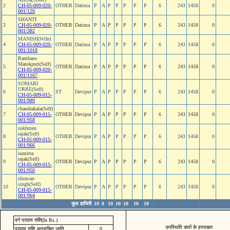
2
CH-05-009-020-
OTHER
Datima
P
A
P
P
P
P
P
6
243
1458
0
001/120
SHANTI
3
CH-05-009-020-
OTHER
Datima
P
A
P
P
P
P
P
6
243
1458
0
001/382
MANISH(Wife)
4
CH-05-009-020-
OTHER
Datima
P
A
P
P
P
P
P
6
243
1458
0
001/1018
Rambaso
Manikpuri(Self)
5
OTHER
Datima
P
A
P
P
P
P
P
6
243
1458
0
CH-05-009-020-
001/1167
SOMARI
URRE(Self)
6
ST
Devipur
P
A
P
P
P
P
P
6
243
1458
0
CH-05-009-015-
001/989
chandrakala(Self)
7
CH-05-009-015-
OTHER
Devipur
P
A
P
P
P
P
P
6
243
1458
0
001/958
sukhmen
rajak(Self)
8
OTHER
Devipur
P
A
P
P
P
P
P
6
243
1458
0
CH-05-009-015-
001/966
sumitra
rajak(Self)
9
OTHER
Devipur
P
A
P
P
P
P
P
6
243
1458
0
CH-05-009-015-
001/950
shrawan
singh(Self)
10
OTHER
Devipur
P
A
P
P
P
P
P
6
243
1458
0
CH-05-009-015-
001/964
कुल हाजिरी
10
0
10
10
10
10
10
वर्ग प्रदाय राशि(In Rs.)
उपस्थिति कर्ता के हस्ताक्षर
प्रदाय राशि अनुसूचित जाति
0