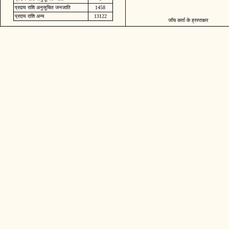
प्रदाय राशि अनुसूचित जनजाति
1458
प्रदाय राशि अन्य
13122
जॉच कर्ता के ह्रस्ताक्षर