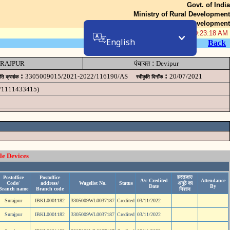
Govt. of India
Ministry of Rural Development
Department of Rural Development
06-Aug-2026 10:23:18 AM
English
Back
:
RAJPUR
पंचायत
Devipur
:
:
3305009015/2021-2022/116190/AS
20/07/2021
ृति क्रमांक
स्वीकृति दिनॉंक
P/1111433415)
le Devices
हस्ताक्षर/
Postoffice
Postoffice
A/c Credited
Attendance
Code/
address/
Wagelist No.
Status
अगुठे का
Date
By
Branch name
Branch code
निशान
Surajpur
IBKL0001182
3305009WL0037187
Credited
03/11/2022
Surajpur
IBKL0001182
3305009WL0037187
Credited
03/11/2022