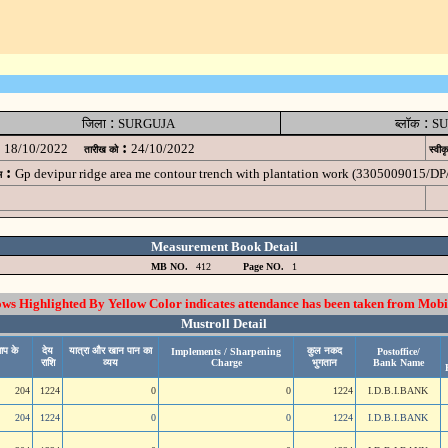
:
:
जिला
SURGUJA
ब्लॉक
SU
:
18/10/2022
24/10/2022
तारीख को
स्वीक
:
Gp devipur ridge area me contour trench with plantation work (3305009015/D
म
Measurement Book Detail
MB NO.
412
Page NO.
1
 Highlighted By Yellow Color indicates attendance has been taken from Mobi
Mustroll Detail
ाप के
देय
यात्रा और खान पान का
कुल नकद
Implements / Sharpening
Postoffice/
राशि
व्यय
Charge
भुगतान
Bank Name
204
1224
0
0
1224
I.D.B.I.BANK
204
1224
0
0
1224
I.D.B.I.BANK