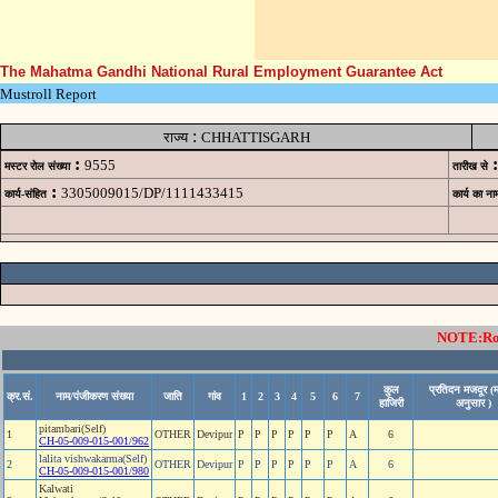
The Mahatma Gandhi National Rural Employment Guarantee Act
Mustroll Report
:
राज्य
CHHATTISGARH
:
:
9555
मस्टर रोल संख्या
तारीख से
:
3305009015/DP/1111433415
कार्य-संहित
कार्य का ना
NOTE:Rows
कुल
प्रतिदन मजदूर (म
क्र.सं.
नाम/पंजीकरण संख्या
जाति
गांव
1
2
3
4
5
6
7
हाजिरी
अनुसार )
pitambari(Self)
1
OTHER
Devipur
P
P
P
P
P
P
A
6
CH-05-009-015-001/962
lalita vishwakarma(Self)
2
OTHER
Devipur
P
P
P
P
P
P
A
6
CH-05-009-015-001/980
Kalwati