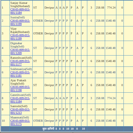
Sanjay Kumar
Singh(Husband)
1
ST
Devipur
A
A
A
P
P
A
P
3
258.08
774.24
0
CH-05-009-015-
001/1184
Sunita(Self)
2
CH-05-009-015-
OTHER
Devipur
P
P
P
P
P
A
P
6
258.08
1548.48
0
001/1199
Vijay
Rajak(Husband)
3
OTHER
Devipur
P
P
P
P
P
A
P
6
258.08
1548.48
0
CH-05-009-015-
001/1199
Digmabar
Singh(Self)
4
ST
Devipur
P
P
P
P
P
A
P
6
258.08
1548.48
0
CH-05-009-015-
001/1209
Rameshwari(Self)
5
CH-05-009-015-
ST
Devipur
P
P
P
P
P
A
P
6
258.08
1548.48
0
001/1177
Sukhmaniya(Self)
6
CH-05-009-015-
ST
Devipur
P
P
P
P
P
A
P
6
258.08
1548.48
0
001/1181
Ajay Prakash
Singh(Self)
7
ST
Devipur
P
P
P
P
P
A
P
6
258.08
1548.48
0
CH-05-009-015-
001/1198
Ganeshwari(Self)
8
CH-05-009-015-
ST
Devipur
A
A
A
P
P
A
P
3
258.08
774.24
0
001/1184
Santoshi(Self)
9
CH-05-009-015-
ST
Devipur
P
P
P
P
P
A
P
6
258.08
1548.48
0
001/1213
Maanmati(Self)
10
CH-05-009-015-
OTHER
Devipur
P
P
P
P
P
A
P
6
258.08
1548.48
0
001/1175
कुल हाजिरी
8
8
8
10
10
0
10