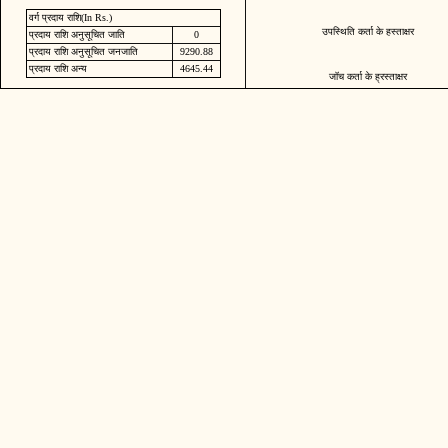
वर्ग प्रदाय राशि(In Rs.)
उपस्थिति कर्ता के हस्ताक्षर
प्रदाय राशि अनुसूचित जाति
0
प्रदाय राशि अनुसूचित जनजाति
9290.88
प्रदाय राशि अन्य
4645.44
जॉच कर्ता के ह्रस्ताक्षर