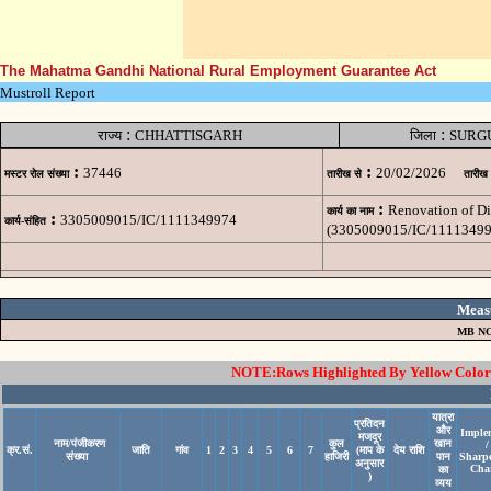
The Mahatma Gandhi National Rural Employment Guarantee Act
Mustroll Report
:
:
राज्य
CHHATTISGARH
जिला
SURG
:
:
37446
20/02/2026
मस्टर रोल संख्या
तारीख से
तारीख
:
Renovation of Di
कार्य का नाम
:
3305009015/IC/1111349974
कार्य-संहित
(3305009015/IC/11113499
Meas
MB NO
NOTE:Rows Highlighted By Yellow Color i
यात्रा
प्रतिदन
और
Imple
मजदूर
नाम/पंजीकरण
कुल
खान
/
क्र.सं.
जाति
गांव
1
2
3
4
5
6
7
(माप के
देय राशि
संख्या
हाजिरी
पान
Sharp
अनुसार
Cha
का
)
व्यय