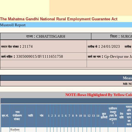
The Mahatma Gandhi National Rural Employment Guarantee Act
Mustroll Report
:
:
राज्य
CHHATTISGARH
जिला
SURG
:
:
21174
24/01/2023
मस्टर रोल संख्या
तारीख से
तारीख
:
:
3305009015/IF/1111651758
Gp-Devipur me J
कार्य-संहित
कार्य का नाम
Meas
MB NO
NOTE:Rows Highlighted By Yellow Color
यात्रा
प्रतिदन
और
नाम/
मजदूर
कुल
देय
खान
क्र.सं.
पंजीकरण
जाति
गांव
1
2
3
4
5
6
7
8
9
10
11
12
13
14
(माप के
हाजिरी
राशि
पान
संख्या
अनुसार
का
)
व्यय
Rudhen