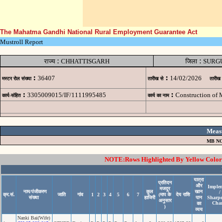
The Mahatma Gandhi National Rural Employment Guarantee Act
Mustroll Report
:
:
राज्य
CHHATTISGARH
जिला
SURG
:
:
36407
14/02/2026
मस्टर रोल संख्या
तारीख से
तारीख
:
:
3305009015/IF/1111995485
Construction of
कार्य-संहित
कार्य का नाम
Meas
MB NO
NOTE:Rows Highlighted By Yellow Color i
यात्रा
प्रतिदन
और
Imple
मजदूर
नाम/पंजीकरण
कुल
खान
/
क्र.सं.
जाति
गांव
1
2
3
4
5
6
7
(माप के
देय राशि
संख्या
हाजिरी
पान
Sharp
अनुसार
Cha
का
)
व्यय
Nanki Bai(Wife)