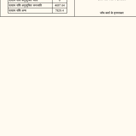
प्रदाय राशि अनुसूचित जाति
0
प्रदाय राशि अनुसूचित जनजाति
4697.64
प्रदाय राशि अन्य
7829.4
जॉच कर्ता के ह्रस्ताक्षर