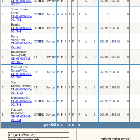
1
CH-05-009-015-
OTHER
Devipur
P
P
P
P
P
P
A
6
260.98
1565.88
0
001/829
Sumit Kumar
Singh
2
OTHER
Devipur
A
A
A
A
A
A
A
0
0
0
0
CH-05-009-015-
001/731
Hemlta
3
CH-05-009-015-
OTHER
Devipur
P
P
P
P
P
P
A
6
260.98
1565.88
0
001/341
Nohar
singh(Self)
4
OTHER
Devipur
P
P
P
P
P
P
A
6
260.98
1565.88
0
CH-05-009-015-
001/829
Bhuneshwar
Netam(Self)
5
ST
Devipur
P
P
P
P
P
P
A
6
260.98
1565.88
0
CH-05-009-015-
001/1061
Phooleshwari
Netam(Wife)
6
ST
Devipur
P
P
P
P
P
P
A
6
260.98
1565.88
0
CH-05-009-015-
001/1061
Sant
Kumar(Husband)
7
ST
Devipur
P
P
P
P
P
P
A
6
260.98
1565.88
0
CH-05-009-015-
001/1122
Indrachand(Self)
8
CH-05-009-015-
OTHER
Devipur
P
P
P
P
P
P
A
6
260.98
1565.88
0
001/341
Saniyaro
Bai(Sister)
9
OTHER
Devipur
P
P
P
P
P
P
A
6
260.98
1565.88
0
CH-05-009-015-
001/731
कुल हाजिरी
8
8
8
8
8
8
0
वर्ग प्रदाय राशि(In Rs.)
उपस्थिति कर्ता के हस्ताक्षर