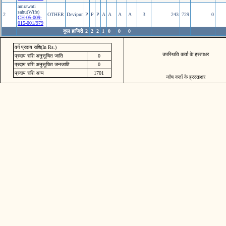
amrawati
sahu(Wife)
2
OTHER
Devipur
P
P
P
A
A
A
A
3
243
729
0
CH-05-009-
015-001/979
कुल हाजिरी
2
2
2
1
0
0
0
वर्ग प्रदाय राशि(In Rs.)
उपस्थिति कर्ता के हस्ताक्षर
प्रदाय राशि अनुसूचित जाति
0
प्रदाय राशि अनुसूचित जनजाति
0
प्रदाय राशि अन्य
1701
जॉच कर्ता के ह्रस्ताक्षर