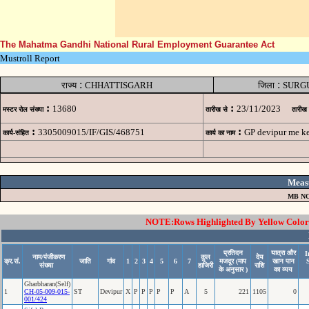
The Mahatma Gandhi National Rural Employment Guarantee Act
Mustroll Report
:
:
राज्य
CHHATTISGARH
जिला
SURG
:
:
13680
23/11/2023
मस्टर रोल संख्या
तारीख से
तारीख
:
:
3305009015/IF/GIS/468751
GP devipur me ke
कार्य-संहित
कार्य का नाम
Meas
MB NO
NOTE:Rows Highlighted By Yellow Color i
प्रतिदन
यात्रा और
I
नाम/पंजीकरण
कुल
देय
क्र.सं.
जाति
गांव
1
2
3
4
5
6
7
मजदूर (माप
खान पान
संख्या
हाजिरी
राशि
के अनुसार )
का व्यय
Gharbharan(Self)
1
CH-05-009-015-
ST
Devipur
X
P
P
P
P
P
A
5
221
1105
0
001/424