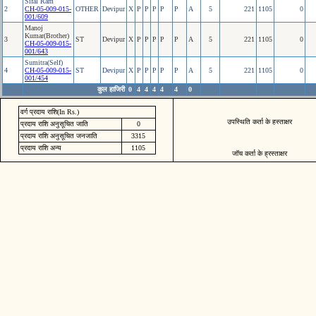
Sifal Ram
2
CH-05-009-015-
OTHER
Devipur
X
P
P
P
P
P
A
5
221
1105
0
001/609
Manoj
Kumar(Brother)
3
ST
Devipur
X
P
P
P
P
P
A
5
221
1105
0
CH-05-009-015-
001/643
Sumitra(Self)
4
CH-05-009-015-
ST
Devipur
X
P
P
P
P
P
A
5
221
1105
0
001/454
कुल हाजिरी
0
4
4
4
4
4
0
वर्ग प्रदाय राशि(In Rs.)
उपस्थिति कर्ता के हस्ताक्षर
प्रदाय राशि अनुसूचित जाति
0
प्रदाय राशि अनुसूचित जनजाति
3315
प्रदाय राशि अन्य
1105
जॉच कर्ता के ह्रस्ताक्षर