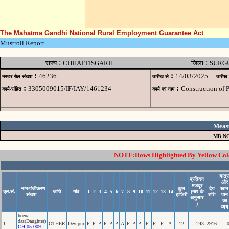
The Mahatma Gandhi National Rural Employment Guarantee Act
Mustroll Report
:
:
राज्य
CHHATTISGARH
जिला
SURG
:
:
46236
14/03/2025
मस्टर रोल संख्या
तारीख से
तारीख
:
:
3305009015/IF/IAY/1461234
Construction of
कार्य-संहित
कार्य का नाम
Meas
MB NO
NOTE:Rows Highlighted By Yellow Color
यात्र
प्रतिदन
और
मजदूर
नाम/पंजीकरण
कुल
देय
खान
क्र.सं.
जाति
गांव
1
2
3
4
5
6
7
8
9
10
11
12
13
14
(माप के
संख्या
हाजिरी
राशि
पान
अनुसार
का
)
व्यय
heena
das(Daughter)
1
OTHER
Devipur
P
P
P
P
P
P
A
P
P
P
P
P
P
A
12
243
2916
CH-05-009-