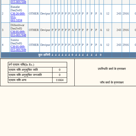
015-001/508
Banafar
Das(Self)
2
CH-26-009-
OTHER
Devipur
P
P
P
P
P
P
A
P
P
P
P
P
P
A
12
243
2916
015-
001/1034
Dilkeshwar
Das(Self)
3
OTHER
Devipur
P
P
P
P
P
P
A
P
P
P
P
P
P
A
12
243
2916
CH-05-009-
015-001/948
Sunita
Das(Self)
4
OTHER
Devipur
P
P
P
P
P
P
A
P
P
P
P
P
P
A
12
243
2916
CH-05-009-
015-001/949
कुल हाजिरी
4
4
4
4
4
4
0
4
4
4
4
4
4
0
वर्ग प्रदाय राशि(In Rs.)
उपस्थिति कर्ता के हस्ताक्षर
प्रदाय राशि अनुसूचित जाति
0
प्रदाय राशि अनुसूचित जनजाति
0
प्रदाय राशि अन्य
11664
जॉच कर्ता के ह्रस्ताक्षर