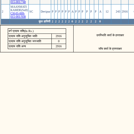
015-001/748
MAANMATI
KAMDE(Self)
2
SC
Devipur
P
P
P
P
P
P
A
P
P
P
P
P
P
A
12
243
2916
CH-05-009-
015-001/938
कुल हाजिरी
2
2
2
2
2
2
0
2
2
2
2
2
2
0
वर्ग प्रदाय राशि(In Rs.)
उपस्थिति कर्ता के हस्ताक्षर
प्रदाय राशि अनुसूचित जाति
2916
प्रदाय राशि अनुसूचित जनजाति
0
प्रदाय राशि अन्य
2916
जॉच कर्ता के ह्रस्ताक्षर