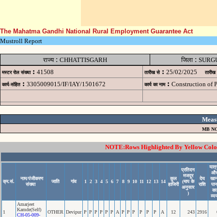
The Mahatma Gandhi National Rural Employment Guarantee Act
Mustroll Report
:
:
राज्य
CHHATTISGARH
जिला
SURG
:
:
41508
25/02/2025
मस्टर रोल संख्या
तारीख से
तारीख
:
:
3305009015/IF/IAY/1501672
Construction of
कार्य-संहित
कार्य का नाम
Meas
MB NO
NOTE:Rows Highlighted By Yellow Color 
यात्
प्रतिदन
औ
मजदूर
नाम/पंजीकरण
कुल
देय
खा
क्र.सं.
जाति
गांव
1
2
3
4
5
6
7
8
9
10
11
12
13
14
(माप के
संख्या
हाजिरी
राशि
पा
अनुसार
का
)
व्य
Amarjeet
Kamde(Self)
1
OTHER
Devipur
P
P
P
P
P
P
A
P
P
P
P
P
P
A
12
243
2916
CH-05-009-