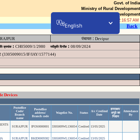
Govt. of India
Ministry of Rural Development
Department of Rural Development
07-Aug-2026 12:16:57 AM
English
Back
:
RAJPUR
पंचायत
Devipur
:
:
CH05009/1/2980
08/09/2024
ृति क्रमांक
स्वीकृति दिनॉंक
2 (3305009015/IF/IAY/1577144)
le Devices
Postoffice
हस्ताक्षर/
Postoffice
Code/
A/c Credited
Attendance
address/
Wagelist No.
Status
अगुठे का
Branch
Date
By
Branch code
निशान
name
MENTS
SURAJPUR
IPOS0000001
3305009WL136054
Credited
13/05/2025
IA
SURAJPUR
BKID0009382
3305009WL136054
Credited
13/05/2025