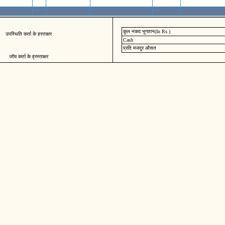
कुल नकद भुगतान(In Rs.)
उपस्थिति कर्ता के हस्ताक्षर
Cash
प्रति मजदुर औसत
जॉच कर्ता के ह्रस्ताक्षर