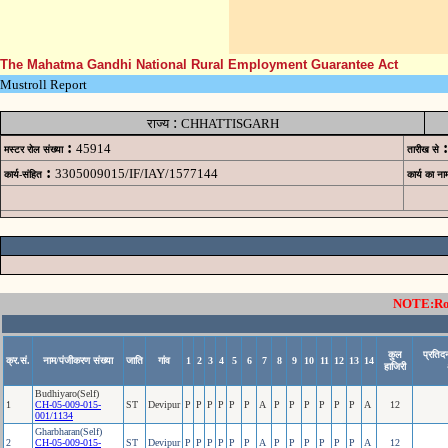
The Mahatma Gandhi National Rural Employment Guarantee Act
Mustroll Report
:
राज्य
CHHATTISGARH
:
:
45914
मस्टर रोल संख्या
तारीख से
:
3305009015/IF/IAY/1577144
कार्य-संहित
कार्य का ना
NOTE:Rows
कुल
प्रतिद
क्र.सं.
नाम/पंजीकरण संख्या
जाति
गांव
1
2
3
4
5
6
7
8
9
10
11
12
13
14
हाजिरी
Budhiyaro(Self)
1
CH-05-009-015-
ST
Devipur
P
P
P
P
P
P
A
P
P
P
P
P
P
A
12
001/1134
Gharbharan(Self)
2
CH-05-009-015-
ST
Devipur
P
P
P
P
P
P
A
P
P
P
P
P
P
A
12