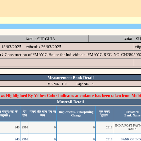
:
:
जिला
SURGUJA
ब्लॉक
SU
:
13/03/2025
26/03/2025
तारीख को
स्वीक
:
Construction of PMAY-G House for Individuals -PMAY-G REG. NO. CH280505
म
Measurement Book Detail
MB NO.
110
Page NO.
4
 Highlighted By Yellow Color indicates attendance has been taken from Mobi
Mustroll Detail
न मजदूर (माप के
देय
यात्रा और खान पान का
कुल नकद
Implements / Sharpening
Postoffice/
अनुसार )
राशि
व्यय
Charge
भुगतान
Bank Name
INDIA POST PAY
243
2916
0
0
2916
BANK
243
2916
0
0
2916
BANK OF IND