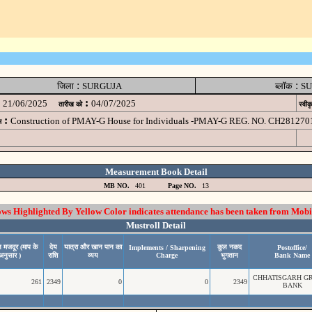
:
:
जिला
SURGUJA
ब्लॉक
SU
:
21/06/2025
04/07/2025
तारीख को
स्वीक
:
Construction of PMAY-G House for Individuals -PMAY-G REG. NO. CH281270
म
Measurement Book Detail
MB NO.
401
Page NO.
13
 Highlighted By Yellow Color indicates attendance has been taken from Mobi
Mustroll Detail
न मजदूर (माप के
देय
यात्रा और खान पान का
कुल नकद
Implements / Sharpening
Postoffice/
अनुसार )
राशि
व्यय
Charge
भुगतान
Bank Name
CHHATISGARH G
261
2349
0
0
2349
BANK