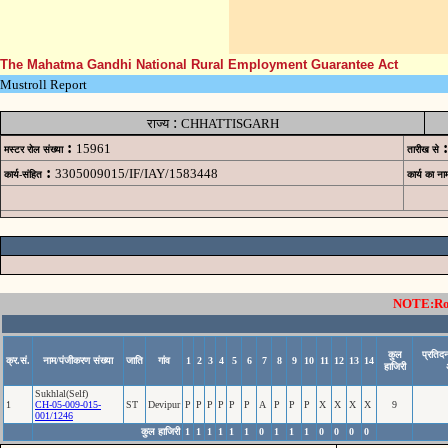
The Mahatma Gandhi National Rural Employment Guarantee Act
Mustroll Report
:
राज्य
CHHATTISGARH
:
:
15961
मस्टर रोल संख्या
तारीख से
:
3305009015/IF/IAY/1583448
कार्य-संहित
कार्य का ना
NOTE:Rows
कुल
प्रतिद
क्र.सं.
नाम/पंजीकरण संख्या
जाति
गांव
1
2
3
4
5
6
7
8
9
10
11
12
13
14
हाजिरी
Sukhlal(Self)
1
CH-05-009-015-
ST
Devipur
P
P
P
P
P
P
A
P
P
P
X
X
X
X
9
001/1246
कुल हाजिरी
1
1
1
1
1
1
0
1
1
1
0
0
0
0