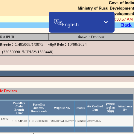
Govt. of India
Ministry of Rural Development
Department of Rural Development
08-Aug-2026 10:30:57 AM
English
Back
:
RAJPUR
पंचायत
Devipur
:
:
CH05009/1/3075
10/09/2024
ृति क्रमांक
स्वीकृति दिनॉंक
1 (3305009015/IF/IAY/1583448)
le Devices
Postoffice
हस्ताक्षर/
Postoffice
Code/
A/c Credited
Attendance
address/
Wagelist No.
Status
अगुठे का
Branch
Date
By
Branch code
निशान
name
RAMIN
SURAJPUR
CRGB0006009
3305009WL050787
Credited
28/07/2025