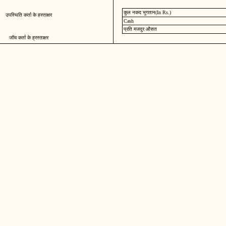
कुल नकद भुगतान(In Rs.)
उपस्थिति कर्ता के हस्ताक्षर
Cash
प्रति मजदुर औसत
जॉच कर्ता के ह्रस्ताक्षर