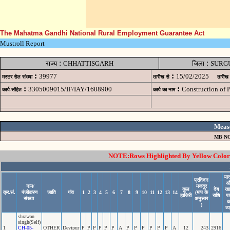
The Mahatma Gandhi National Rural Employment Guarantee Act
Mustroll Report
:
:
राज्य
CHHATTISGARH
जिला
SURG
:
:
39977
15/02/2025
मस्टर रोल संख्या
तारीख से
तारीख
:
:
3305009015/IF/IAY/1608900
Construction of
कार्य-संहित
कार्य का नाम
Meas
MB NO
NOTE:Rows Highlighted By Yellow Color i
यात
प्रतिदन
औ
नाम/
मजदूर
कुल
देय
ख
क्र.सं.
पंजीकरण
जाति
गांव
1
2
3
4
5
6
7
8
9
10
11
12
13
14
(माप के
हाजिरी
राशि
प
संख्या
अनुसार
क
)
व्
shrawan
singh(Self)
1
CH-05-
OTHER
Devipur
P
P
P
P
P
P
A
P
P
P
P
P
P
A
12
243
2916