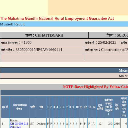
The Mahatma Gandhi National Rural Employment Guarantee Act
Mustroll Report
:
:
राज्य
CHHATTISGARH
जिला
SURG
:
:
41965
25/02/2025
मस्टर रोल संख्या
तारीख से
तारीख
:
:
3305009015/IF/IAY/1660114
Construction of
कार्य-संहित
कार्य का नाम
Meas
MB NO
NOTE:Rows Highlighted By Yellow Color
यात्रा
प्रतिदन
और
मजदूर
नाम/पंजीकरण
कुल
देय
खान
क्र.सं.
जाति
गांव
1
2
3
4
5
6
7
8
9
10
11
12
13
14
(माप के
संख्या
हाजिरी
राशि
पान
अनुसार
का
)
व्यय
Basanti
1
CH-05-009-015-
ST
Devipur
P
P
P
P
P
P
A
P
P
P
P
P
P
A
12
243
2916
0
001/1021