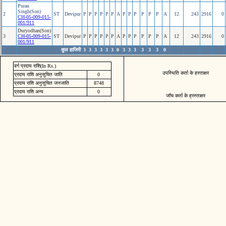
Puran
Singh(Son)
2
ST
Devipur
P
P
P
P
P
P
A
P
P
P
P
P
P
A
12
243
2916
0
CH-05-009-015-
001/911
Duryodhan(Son)
3
CH-05-009-015-
ST
Devipur
P
P
P
P
P
P
A
P
P
P
P
P
P
A
12
243
2916
0
001/911
कुल हाजिरी
3
3
3
3
3
3
0
3
3
3
3
3
3
0
वर्ग प्रदाय राशि(In Rs.)
उपस्थिति कर्ता के हस्ताक्षर
प्रदाय राशि अनुसूचित जाति
0
प्रदाय राशि अनुसूचित जनजाति
8748
प्रदाय राशि अन्य
0
जॉच कर्ता के ह्रस्ताक्षर