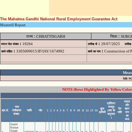
The Mahatma Gandhi National Rural Employment Guarantee Act
Mustroll Report
:
:
राज्य
CHHATTISGARH
जिला
SURG
:
:
19264
29/07/2025
मस्टर रोल संख्या
तारीख से
तारीख
:
:
3305009015/IF/IAY/1674992
Construction of
कार्य-संहित
कार्य का नाम
Meas
MB NO
NOTE:Rows Highlighted By Yellow Color i
यात्रा
प्रतिदन
और
नाम/
मजदूर
कुल
देय
खान
क्र.सं.
पंजीकरण
जाति
गांव
1
2
3
4
5
6
7
8
9
10
11
12
13
14
(माप के
हाजिरी
राशि
पान
संख्या
अनुसार
का
)
व्यय
Sumit
Kumar
Singh