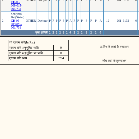
1
OTHER
Devipur
P
P
P
P
P
P
A
P
P
P
P
P
P
A
12
261
3132
0
CH-05-
009-015-
001/731
Saniyaro
Bai(Sister)
2
CH-05-
OTHER
Devipur
P
P
P
P
P
P
A
P
P
P
P
P
P
A
12
261
3132
0
009-015-
001/731
कुल हाजिरी
2
2
2
2
2
2
0
2
2
2
2
2
2
0
वर्ग प्रदाय राशि(In Rs.)
उपस्थिति कर्ता के हस्ताक्षर
प्रदाय राशि अनुसूचित जाति
0
प्रदाय राशि अनुसूचित जनजाति
0
प्रदाय राशि अन्य
6264
जॉच कर्ता के ह्रस्ताक्षर