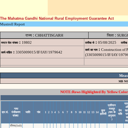
The Mahatma Gandhi National Rural Employment Guarantee Act
Mustroll Report
:
:
राज्य
CHHATTISGARH
जिला
SURG
:
:
19802
05/08/2025
मस्टर रोल संख्या
तारीख से
तारीख
:
Construction of
कार्य का नाम
:
3305009015/IF/IAY/1979642
कार्य-संहित
(3305009015/IF/IAY/1979
Meas
MB NO
NOTE:Rows Highlighted By Yellow Color i
यात
प्रतिदन
औ
नाम/
मजदूर
कुल
देय
खा
क्र.सं.
पंजीकरण
जाति
गांव
1
2
3
4
5
6
7
8
9
10
11
12
13
14
(माप के
हाजिरी
राशि
पा
संख्या
अनुसार
क
)
व्
तीरथ(Self)