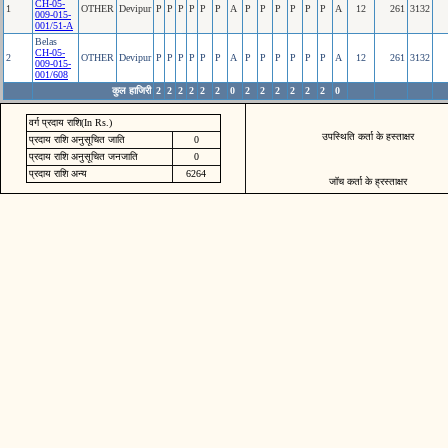
CH-05-
1
OTHER
Devipur
P
P
P
P
P
P
A
P
P
P
P
P
P
A
12
261
3132
009-015-
001/51-A
Belas
CH-05-
2
OTHER
Devipur
P
P
P
P
P
P
A
P
P
P
P
P
P
A
12
261
3132
009-015-
001/608
कुल हाजिरी
2
2
2
2
2
2
0
2
2
2
2
2
2
0
वर्ग प्रदाय राशि(In Rs.)
उपस्थिति कर्ता के हस्ताक्षर
प्रदाय राशि अनुसूचित जाति
0
प्रदाय राशि अनुसूचित जनजाति
0
प्रदाय राशि अन्य
6264
जॉच कर्ता के ह्रस्ताक्षर