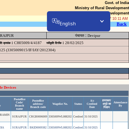
Govt. of India
Ministry of Rural Development
Department of Rural Development
08-Aug-2026 07:10:11 AM
English
Back
:
RAJPUR
पंचायत
Devipur
:
:
CH05009/4/4187
28/02/2025
ृति क्रमांक
स्वीकृति दिनॉंक
8125 (3305009015/IF/IAY/2012304)
le Devices
Postoffice
हस्ताक्षर/
Postoffice
A/c
Code/
Attendance
address/
Wagelist No.
Status
Credited
अगुठे का
e
Branch
By
Branch code
Date
निशान
name
GRAMIN
SURAJPUR
CRGB0006009
3305009WL088202
Credited
31/10/2025
DIA
SURAJPUR
BKID0009382
3305009WL088202
Credited
31/10/2025