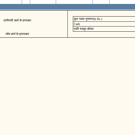
कुल नकद भुगतान(In Rs.)
उपस्थिति कर्ता के हस्ताक्षर
Cash
प्रति मजदुर औसत
जॉच कर्ता के ह्रस्ताक्षर