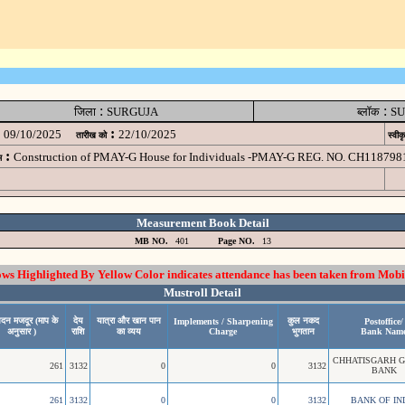
:
:
जिला
SURGUJA
ब्लॉक
SU
:
09/10/2025
22/10/2025
तारीख को
स्वीक
:
Construction of PMAY-G House for Individuals -PMAY-G REG. NO. CH11879
म
Measurement Book Detail
MB NO.
401
Page NO.
13
 Highlighted By Yellow Color indicates attendance has been taken from Mobi
Mustroll Detail
िदन मजदूर (माप के
देय
यात्रा और खान पान
कुल नकद
Implements / Sharpening
Postoffice/
अनुसार )
राशि
का व्यय
Charge
भुगतान
Bank Nam
CHHATISGARH 
261
3132
0
0
3132
BANK
261
3132
0
0
3132
BANK OF IN