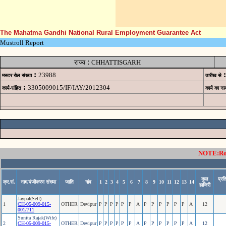
The Mahatma Gandhi National Rural Employment Guarantee Act
Mustroll Report
:
राज्य
CHHATTISGARH
:
:
23988
मस्टर रोल संख्या
तारीख से
:
3305009015/IF/IAY/2012304
कार्य-संहित
कार्य का ना
NOTE:Rows
कुल
प्रत
क्र.सं.
नाम/पंजीकरण संख्या
जाति
गांव
1
2
3
4
5
6
7
8
9
10
11
12
13
14
हाजिरी
Jaypal(Self)
1
CH-05-009-015-
OTHER
Devipur
P
P
P
P
P
P
A
P
P
P
P
P
P
A
12
001/711
Sunita Rajak(Wife)
2
CH-05-009-015-
OTHER
Devipur
P
P
P
P
P
P
A
P
P
P
P
P
P
A
12