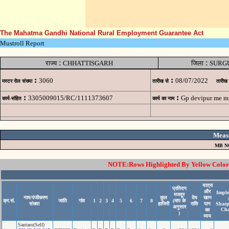
The Mahatma Gandhi National Rural Employment Guarantee Act
Mustroll Report
:
:
राज्य
CHHATTISGARH
जिला
SURG
:
:
3060
08/07/2022
मस्टर रोल संख्या
तारीख से
तारीख
:
:
3305009015/RC/1111373607
Gp devipur me m
कार्य-संहित
कार्य का नाम
Meas
MB N
NOTE:Rows Highlighted By Yellow Color i
यात्रा
प्रतिदन
और
Imple
मजदूर
नाम/पंजीकरण
कुल
देय
खान
क्र.सं.
जाति
गांव
1
2
3
4
5
6
7
8
(माप के
संख्या
हाजिरी
राशि
पान
Sharp
अनुसार
Cha
का
)
व्यय
Santaro(Self)