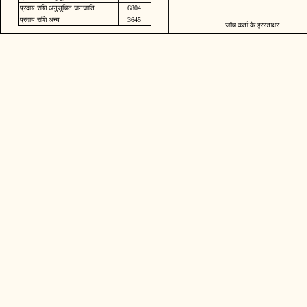
प्रदाय राशि अनुसूचित जनजाति
6804
प्रदाय राशि अन्य
3645
जॉच कर्ता के ह्रस्ताक्षर