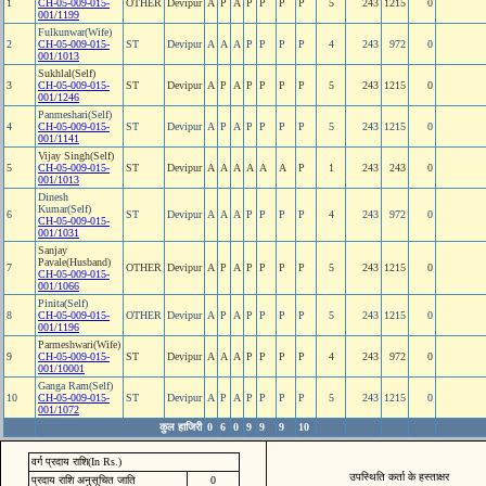
1
CH-05-009-015-
OTHER
Devipur
A
P
A
P
P
P
P
5
243
1215
0
001/1199
Fulkunwar(Wife)
2
CH-05-009-015-
ST
Devipur
A
A
A
P
P
P
P
4
243
972
0
001/1013
Sukhlal(Self)
3
CH-05-009-015-
ST
Devipur
A
P
A
P
P
P
P
5
243
1215
0
001/1246
Panmeshari(Self)
4
CH-05-009-015-
ST
Devipur
A
P
A
P
P
P
P
5
243
1215
0
001/1141
Vijay Singh(Self)
5
CH-05-009-015-
ST
Devipur
A
A
A
A
A
A
P
1
243
243
0
001/1013
Dinesh
Kumar(Self)
6
ST
Devipur
A
A
A
P
P
P
P
4
243
972
0
CH-05-009-015-
001/1031
Sanjay
Pavale(Husband)
7
OTHER
Devipur
A
P
A
P
P
P
P
5
243
1215
0
CH-05-009-015-
001/1066
Pinita(Self)
8
CH-05-009-015-
OTHER
Devipur
A
P
A
P
P
P
P
5
243
1215
0
001/1196
Parmeshwari(Wife)
9
CH-05-009-015-
ST
Devipur
A
A
A
P
P
P
P
4
243
972
0
001/10001
Ganga Ram(Self)
10
CH-05-009-015-
ST
Devipur
A
P
A
P
P
P
P
5
243
1215
0
001/1072
कुल हाजिरी
0
6
0
9
9
9
10
वर्ग प्रदाय राशि(In Rs.)
उपस्थिति कर्ता के हस्ताक्षर
प्रदाय राशि अनुसूचित जाति
0