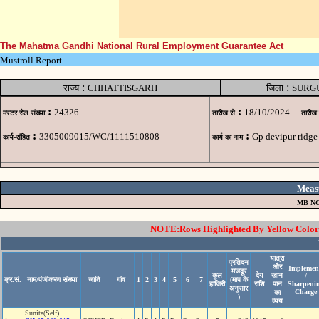
The Mahatma Gandhi National Rural Employment Guarantee Act
Mustroll Report
:
:
राज्य
CHHATTISGARH
जिला
SURG
:
:
24326
18/10/2024
मस्टर रोल संख्या
तारीख से
तारीख
:
:
3305009015/WC/1111510808
Gp devipur ridg
कार्य-संहित
कार्य का नाम
Meas
MB NO
NOTE:Rows Highlighted By Yellow Color i
यात्रा
प्रतिदन
और
Implemen
मजदूर
कुल
देय
खान
/
क्र.सं.
नाम/पंजीकरण संख्या
जाति
गांव
1
2
3
4
5
6
7
(माप के
हाजिरी
राशि
पान
Sharpeni
अनुसार
Charge
का
)
व्यय
Sunita(Self)